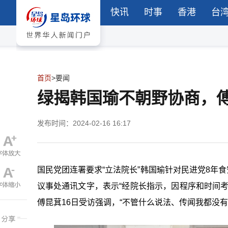
快讯
时事
香港
台
首页
>
要闻
绿揭韩国瑜不朝野协商，
发布时间：2024-02-16 16:17
国民党团连署要求“
立法院长
”韩国瑜针对民进党
8
年食
议事处通讯文字，表示
“
经院长指示，因程序和时间
傅昆萁
16
日受访强调，
“
不管什么说法、传闻我都没有