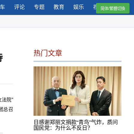
车
评论
专题
教育
娱乐
视频
简体/繁體切換
热门文章
待
立法院
”
团总召
日感谢郑丽文捐款“青鸟”气炸，质问
国民党：为什么不反日？