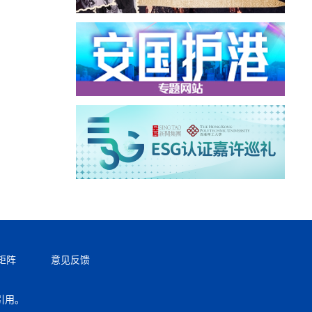
矩阵
意见反馈
引用。
返回顶部