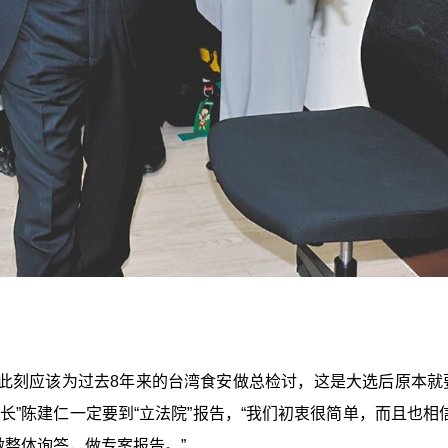
此刻应该为过去8年来的台湾食安做总检讨，这是大选后原本就
院长
”陈建仁一定要到“
立法院
”报告，
“
我们初衷很简单，而且也相信
做整体询答，做专案报告。
”