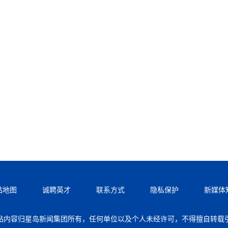
站地图
诚聘英才
联系方式
隐私保护
新媒体
站内容归星岛新闻集团所有，任何单位以及个人未经许可，不得擅自转载