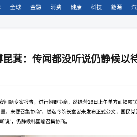
湾
全球
金融
消费
健康
科技
能源
汽
傅昆萁：传闻都没听说仍静候以
安问题专案报告，进行朝野协商，然绿营
16
日上午单方面揭露“
考量，未便召集协商
”
，然迄今院长室皆未发布正式公文，国民党
听说
”
，仍静候韩国瑜召集协商。