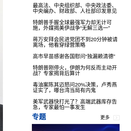
最高法、中央组织部、中央政法委、
中央编办、财政部、人社部印发意见
特朗普手握全球最强军力却无计可
施，外媒揭美伊战争“无解三选一”
蒋万安拜会民进党团不到20分钟被请
离场，他看穿绿营策略
高市早苗感谢各国慰问“独漏赖清德”
特朗普刚停火，伊朗为何反而主动开
战？专家揭背后算计
毒油案陈其迈怒问20%决策，卢秀燕
证实了，曝台湾当局有内鬼
美军武器快打光了？高端武器库存告
急，专家最怕一事发生
专题
更多