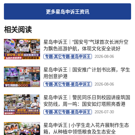
更多
星岛申诉王
资讯
相关阅读
星岛申诉王｜“国安号”气球首次长洲升空
为飘色巡游护航，体现文化安全说好
专题-其它专题-星岛申诉王
2026-08-06
星岛申诉王｜国安推广计划书比赛，学生
用创意护港
专题-其它专题-星岛申诉王
2026-08-06
星岛申诉王｜警民同乐日到校园讲座筑国
安防线，周一鸣：国安如灯塔照亮香港
专题-其它专题-星岛申诉王
2026-07-30
星岛申诉王 | 小学生走入花卉展制作生态
箱，从种植中领悟粮食及生态安全