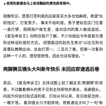
▲收到利是便会马上收进胸前的黑色斜背袋中。
观察所见，愿意打赏利是的店家其实大多也怕麻烦，希望“化
财挡灾”，打发男子。 事关不给利是，男子便站在店门位置
一直打锣，阻碍商户做生意，或对店内的客人做成滋扰。
《星岛申诉王》向附近商户了解，不少也指出今年是首次遇
到这种逗利是的方式。 经营面店的赵先生表示“以往见到也
是整队舞狮出动，总会打赏一、二百元了事，但第一次看到
这种一个人的，感觉很奇怪，因此也没有理会。”
两脚狮见镜头大叫新年快乐 未回应即速逃后巷
其后，《星岛申诉王》主持试图上前了解这名“两脚狮”的背
景，不过戴着狮头的男子见到主持即快步离去，逃避镜头。
问起为何会扫街式逗利是、打扮从何以来、连日收获怎样，
一概不答。 看到镜头只不耐烦地，用普通话大叫了一句“新