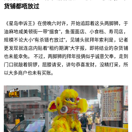
货铺都唔放过
《星岛申诉王》在傍晚六时许，开始追踪着这头两脚狮，于
油麻地咸美顿街一带“搵食”，鱼蛋面店、小食档、寿司店，
规模不论大小“有杀错冇放过”，见铺头就拜年索利是，记者
更发现就连店内贴着“租约期满”大字报，即将结业的杂货铺
也未能幸免。 不过，两脚狮的拜年技俩似乎诚意欠奉，走到
门口就敲着铜锣，屈膝请安，讲句恭喜发财，没精打采，所
以大多商户也未有买账。