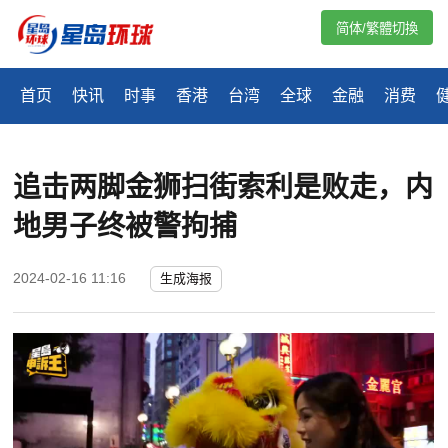
简体/繁體切換
首页
快讯
时事
香港
台湾
全球
金融
消费
追击两脚金狮扫街索利是败走，内
地男子终被警拘捕
2024-02-16 11:16
生成海报