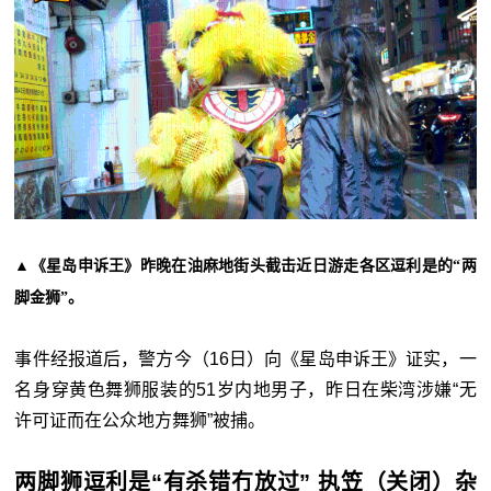
▲《星岛申诉王》昨晚在油麻地街头截击近日游走各区逗利是的“两
脚金狮”。
事件经报道后，警方今（16日）向《星岛申诉王》证实，一
名身穿黄色舞狮服装的51岁内地男子，昨日在柴湾涉嫌“无
许可证而在公众地方舞狮”被捕。
两脚狮逗利是“有杀错冇放过” 执笠（关闭）杂