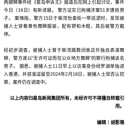
两脚狮事件经《星岛申诉王》报道后在网上引起讨论，事件
今日（16日）有新进展。 警方证实已拘捕涉案51岁唐姓男
子。 案情指，警方15日于柴湾怡泰街一带巡逻时，发现被
捕人士穿着黄色舞狮服装，配有锣和木棍，其后被警方截
停。
经初步调查，被捕人士曾于柴湾路数间食店外独自表演舞
狮，警方遂以“无许可证而在公众地方舞狮”的罪行拘捕该名
男子。 据悉，被捕人士11日早上以访客身份经罗湖单独进
入香港，并获准逗留至2024年2月18日，被捕人士现否认控
罪，案件仍在调查中。
以上内容归星岛新闻集团所有，未经许可不得擅自转载引
用。
编辑︱胡影雅