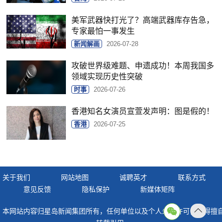
美军武器快打光了？高端武器库存告急，
专家最怕一事发生
新闻解画
2026-07-28
攻破世界级难题、申遗成功！本周我国多
领域实现历史性突破
时事
2026-07-26
香港知名女演员宣萱发声明：图是假的！
香港
2026-07-25
关于我们
网站地图
诚聘英才
联系方式
意见反馈
隐私保护
新媒体矩阵
本网站内容归星岛新闻集团所有，任何单位以及个人未经许可，不得擅