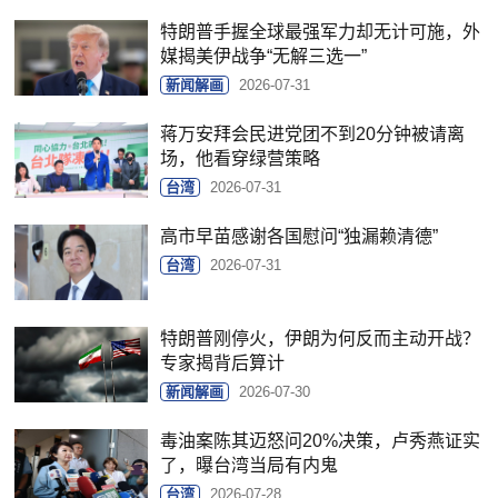
特朗普手握全球最强军力却无计可施，外
媒揭美伊战争“无解三选一”
新闻解画
2026-07-31
蒋万安拜会民进党团不到20分钟被请离
场，他看穿绿营策略
台湾
2026-07-31
高市早苗感谢各国慰问“独漏赖清德”
台湾
2026-07-31
特朗普刚停火，伊朗为何反而主动开战？
专家揭背后算计
新闻解画
2026-07-30
毒油案陈其迈怒问20%决策，卢秀燕证实
了，曝台湾当局有内鬼
台湾
2026-07-28