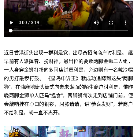
近日香港街头出现一群利是党，出尽奇招向商户讨利是。 继
早前有人派挥春、扮财神，最出位的要数两脚金狮二人组，
一人身穿金狮打扮向多间店铺逗利是，旁边则有一名戴冷帽
的男打敲锣打鼓。 《星岛申诉王》就成功追踪到这头“两脚
狮”，在油麻地街头街式向素未谋面的陌生商户讨利是，惟昨
晚两脚金狮单人匹马“揾食”，两脚狮每次走到店铺门前，便
会敲响挂在心口的铜锣，屈膝请请，讲“恭喜发财”，若商户
不给利是，就一直不离开。