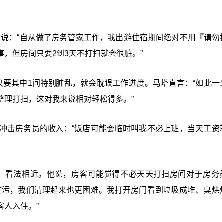
Mata）说：“自从做了房务管家工作，我出游住宿期间绝对不用『请
，但房间只要2到3天不打扫就会很脏。”
只要其中1间特别脏乱，就会耽误工作进度。马塔直言：“如此一
整理打扫，这对我来说相对轻松得多。”
冲击房务员的收入：“饭店可能会临时叫我不必上班，当天工资
erisier）看法相近。他说，房客可能觉得不必天天打扫房间对于房
脏污，我们清理起来也更困难。我打开房门看到垃圾成堆、臭烘
人入住。”