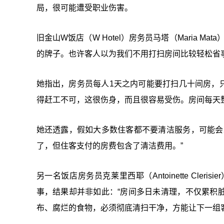
局，很可能遭受职业伤害。
旧金山W饭店（W Hotel）房务员马塔（Maria 
的牌子。也许客人以为我们不用打扫房间比较轻松省事
她指出，房务员每人1天之内可能要打扫几十间房，
得赶工不可，这很伤身，而且很容易受伤。房间每天
她还透露，假如大多数住客都不要清洁服务，可能会
了，但住客支付的房费包含了清洁费用。”
另一名饭店房务员克莱里西耶（Antoinette Cl
事，结果却并非如此：“房间多日未清理，不仅累积
布、腐烂的食物，必须彻底清扫干净，方能让下一组客