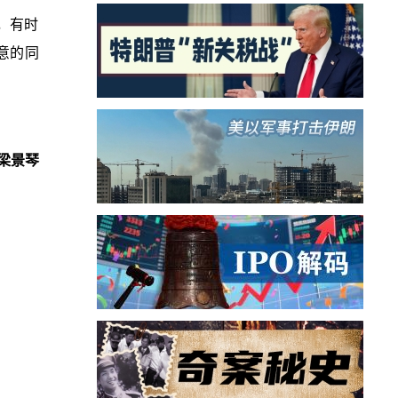
间，有时
意的同
梁景琴