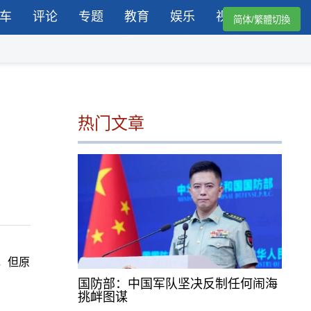
车
评论
专题
教育
娱乐
视频
简体/繁體切換
热门文章
房，但原
国防部：中国军队坚决反制任何闹海
挑衅图谋