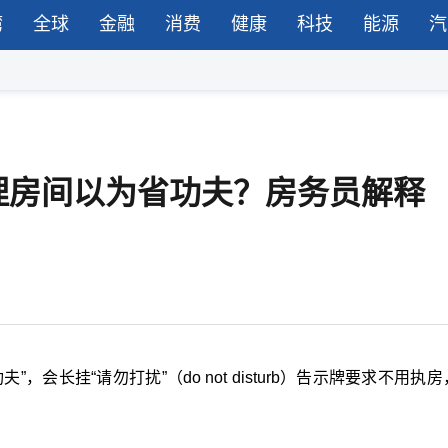
湾
全球
金融
消费
健康
科技
能源
汽
理房间以为省功夫？房务员解释
会长挂“请勿打扰”（do not disturb）告示牌要求不用执