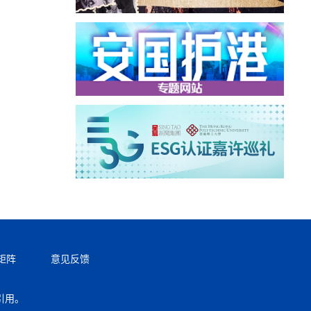
矩阵
意见反馈
引用。
返回顶部