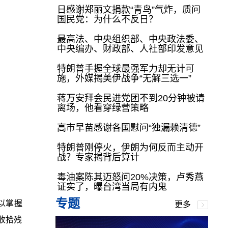
日感谢郑丽文捐款“青鸟”气炸，质问
国民党：为什么不反日？
最高法、中央组织部、中央政法委、
中央编办、财政部、人社部印发意见
特朗普手握全球最强军力却无计可
施，外媒揭美伊战争“无解三选一”
蒋万安拜会民进党团不到20分钟被请
离场，他看穿绿营策略
高市早苗感谢各国慰问“独漏赖清德”
特朗普刚停火，伊朗为何反而主动开
战？专家揭背后算计
毒油案陈其迈怒问20%决策，卢秀燕
证实了，曝台湾当局有内鬼
专题
以掌握
更多
收拾残