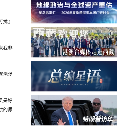
勿打扰』
来我非
就泡汤
务员是好
烘的尿