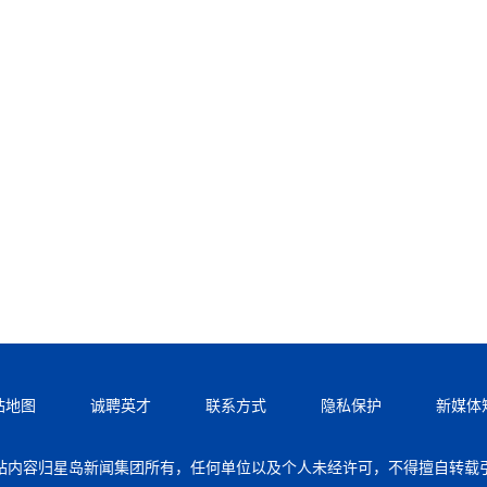
站地图
诚聘英才
联系方式
隐私保护
新媒体
站内容归星岛新闻集团所有，任何单位以及个人未经许可，不得擅自转载