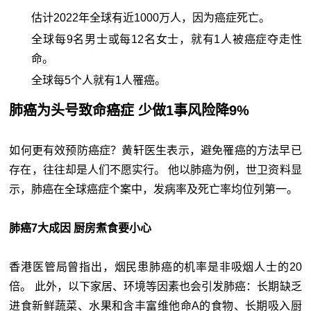
估计2022年全球有近1000万人，因为癌症死亡。
全球每9名男士或每12名女士，就有1人被癌症夺走性
命。
全球每5个人就有1人罹癌。
肺癌为头号致命癌症 少做1事风险降9%
如何更有效预防癌症？黄轩医生表示，避免罹癌的方法早已
存在，往往却是人们不愿实行。 他以肺癌为例，世卫资料显
示，肺癌在全球癌症个案中，发病率及死亡率均位列第一。
肺癌7大成因 厨房煮食要小心
香港医管局曾指出，烟民患肺癌的机率是非吸烟人士的20
倍。 此外，以下家居、环境等因素也会引发肺癌：
长期缺乏
进食新鲜蔬菜、水果和含丰富维他命A的食物、
长期吸入厨