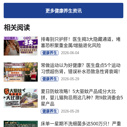
更多
健康养生
资讯
相关阅读
排毒别只护肝！医生揭3大隐藏通道，堵
塞恐积聚重金属/增脑退化风险
健康养生
2026-06-04
常做运动以为好健康？医生盘点5个运动
习惯超伤肾，错误补水恐致急性肾衰竭！
健康养生
2026-05-29
夏日防蚊攻略！5大驱蚊产品成分大比
拼，婴儿猫狗忌用这几种？附9款消委会5
星产品
健康养生
2026-05-28
床单一星期不洗细菌多达500万只！严重