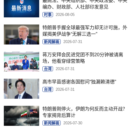
最高法、中央组织部、中央政法委、中央
编办、财政部、人社部印发意见
时事
2026-08-05
特朗普手握全球最强军力却无计可施，外
媒揭美伊战争“无解三选一”
新闻解画
2026-07-31
蒋万安拜会民进党团不到20分钟被请离
场，他看穿绿营策略
台湾
2026-07-31
高市早苗感谢各国慰问“独漏赖清德”
台湾
2026-07-31
特朗普刚停火，伊朗为何反而主动开战？
专家揭背后算计
新闻解画
2026-07-30