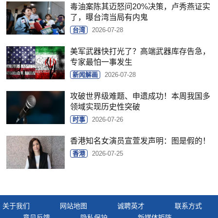
毒油案陈其迈怒问20%决策，卢秀燕证实
了，曝台湾当局有内鬼
台湾
2026-07-28
美军武器快打光了？高端武器库存告急，
专家最怕一事发生
新闻解画
2026-07-28
攻破世界级难题、申遗成功！本周我国多
领域实现历史性突破
时事
2026-07-26
香港知名女演员宣萱发声明：图是假的！
香港
2026-07-25
关于我们
网站地图
诚聘英才
联系方式
意见反馈
隐私保护
新媒体矩阵