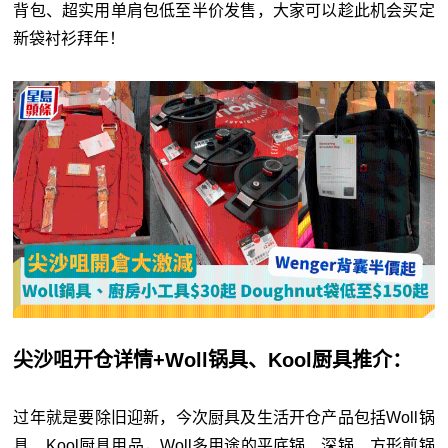
背包、超实用单肩包低至半价发售，大家可以趁此机会买定
新袋衬衫拜年！
尖沙咀开仓详情+Woll锅具、Kool厨具推介：
过年就是要除旧迎新，今次厨具及生活开仓产品包括Woll锅
具、Kool厨具用品，Woll多用途的平底锅、深锅、方形煎锅