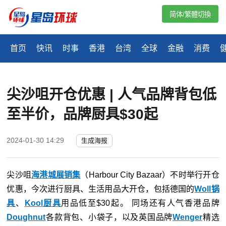
简体/繁體切換
首页
快讯
时事
香港
台湾
全球
金融
消费
尖沙咀开仓优惠 | 人气品牌背包低
至半价，品牌厨具$30起
2024-01-30 14:29
生成海报
尖沙咀
海港城
展销集
（Harbour City Bazaar）不时举行开仓
优惠，今次进行厨具、生活用品大开仓，包括德国的
Woll锅
具
、
Kool厨具
用品低至$30起。 同场还有人气香港品牌
Doughnut
各款背包、小袋子，以及英国品牌
Wenger
精选