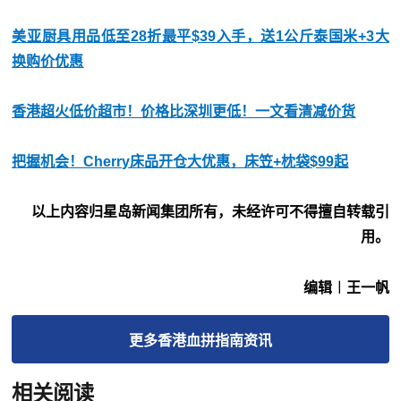
美亚厨具用品低至28折最平$39入手，送1公斤泰国米+3大
换购价优惠
香港超火低价超市！价格比深圳更低！一文看清减价货
把握机会！Cherry床品开仓大优惠，床笠+枕袋$99起
以上内容归星岛新闻集团所有，未经许可不得擅自转载引
用。
编辑︱王一帆
更多
香港血拼指南
资讯
相关阅读