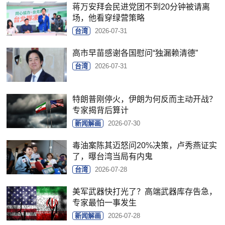
蒋万安拜会民进党团不到20分钟被请离
场，他看穿绿营策略
台湾
2026-07-31
高市早苗感谢各国慰问“独漏赖清德”
台湾
2026-07-31
特朗普刚停火，伊朗为何反而主动开战？
专家揭背后算计
新闻解画
2026-07-30
毒油案陈其迈怒问20%决策，卢秀燕证实
了，曝台湾当局有内鬼
台湾
2026-07-28
美军武器快打光了？高端武器库存告急，
专家最怕一事发生
新闻解画
2026-07-28