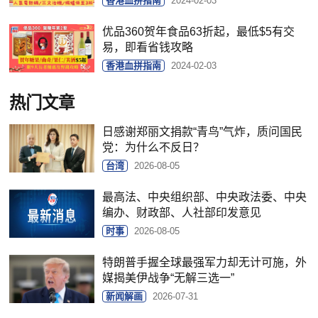
香港血拼指南
2024-02-03
优品360贺年食品63折起，最低$5有交
易，即看省钱攻略
香港血拼指南
2024-02-03
热门文章
日感谢郑丽文捐款“青鸟”气炸，质问国民
党：为什么不反日？
台湾
2026-08-05
最高法、中央组织部、中央政法委、中央
编办、财政部、人社部印发意见
时事
2026-08-05
特朗普手握全球最强军力却无计可施，外
媒揭美伊战争“无解三选一”
新闻解画
2026-07-31