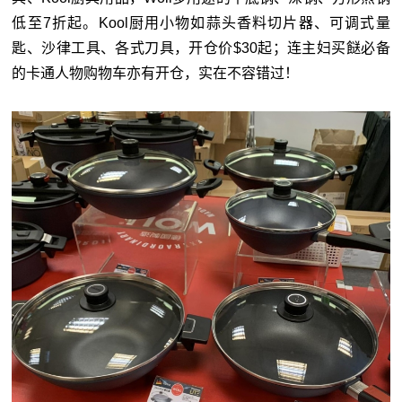
低至7折起。Kool厨用小物如蒜头香料切片器、可调式量
匙、沙律工具、各式刀具，开仓价$30起；连主妇买餸必备
的卡通人物购物车亦有开仓，实在不容错过！