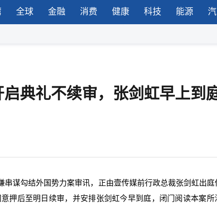
湾
全球
金融
消费
健康
科技
能源
汽
开启典礼不续审，张剑虹早上到
嫌串谋勾结外国势力案审讯，正由壹传媒前行政总裁张剑虹出庭
方同意押后至明日续审，并安排张剑虹今早到庭，闭门阅读本案所