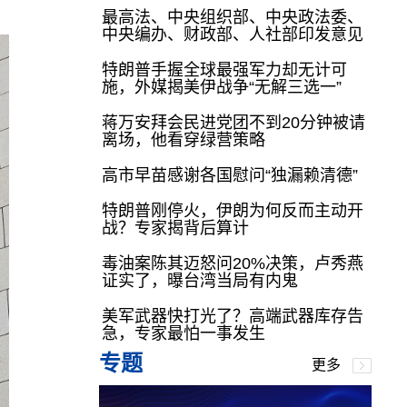
最高法、中央组织部、中央政法委、
中央编办、财政部、人社部印发意见
特朗普手握全球最强军力却无计可
施，外媒揭美伊战争“无解三选一”
蒋万安拜会民进党团不到20分钟被请
离场，他看穿绿营策略
高市早苗感谢各国慰问“独漏赖清德”
特朗普刚停火，伊朗为何反而主动开
战？专家揭背后算计
毒油案陈其迈怒问20%决策，卢秀燕
证实了，曝台湾当局有内鬼
美军武器快打光了？高端武器库存告
急，专家最怕一事发生
专题
更多