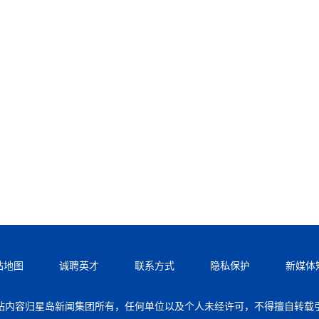
站地图
诚聘英才
联系方式
隐私保护
新媒体
站内容归星岛新闻集团所有，任何单位以及个人未经许可，不得擅自转载