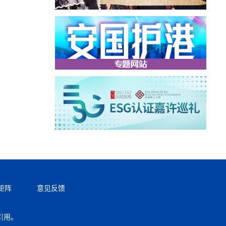
矩阵
意见反馈
引用。
返回顶部