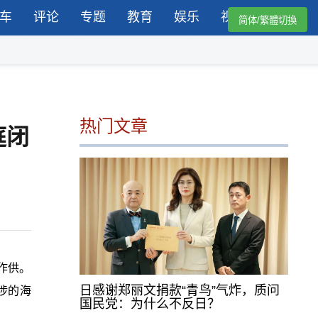
车
评论
专题
教育
娱乐
视频
简体/繁體切換
热门文章
庭闭
作供。
日感谢郑丽文捐款“青鸟”气炸，质问
涉的海
国民党：为什么不反日？