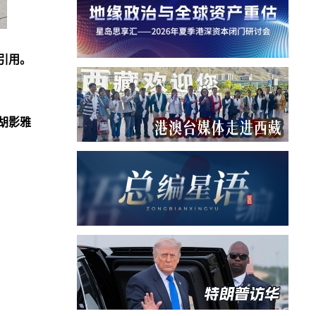
引用。
胡影雅