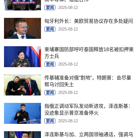
要闻
2025-08-12
匈牙利外长：美欧贸易协议存在多处疑问
要闻
2025-08-12
柬埔寨国防部呼吁泰国释放18名被扣押柬
方士兵
要闻
2025-08-12
传基辅准备对俄“割地”，特朗普：会尽量
帮乌讨回失土
要闻
2025-08-12
指俄正调动军队发动新进攻，泽连斯基：
没迹象显示普京准备停火
要闻
2025-08-12
泽连斯基与加、立两国领袖通话，强调乌