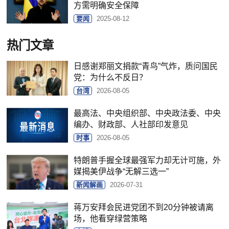
方需明确安全保障
要闻
2025-08-12
热门文章
日感谢郑丽文捐款“青鸟”气炸，质问国民
党：为什么不反日？
台湾
2026-08-05
最高法、中央组织部、中央政法委、中央
编办、财政部、人社部印发意见
时事
2026-08-05
特朗普手握全球最强军力却无计可施，外
媒揭美伊战争“无解三选一”
新闻解画
2026-07-31
蒋万安拜会民进党团不到20分钟被请离
场，他看穿绿营策略