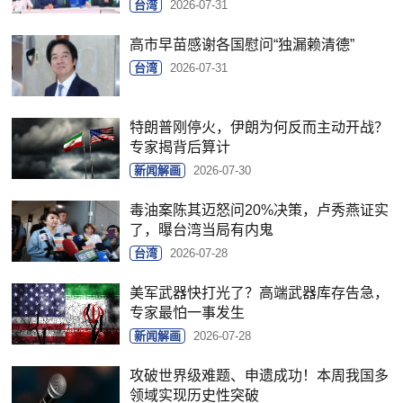
台湾
2026-07-31
高市早苗感谢各国慰问“独漏赖清德”
台湾
2026-07-31
特朗普刚停火，伊朗为何反而主动开战？
专家揭背后算计
新闻解画
2026-07-30
毒油案陈其迈怒问20%决策，卢秀燕证实
了，曝台湾当局有内鬼
台湾
2026-07-28
美军武器快打光了？高端武器库存告急，
专家最怕一事发生
新闻解画
2026-07-28
攻破世界级难题、申遗成功！本周我国多
领域实现历史性突破