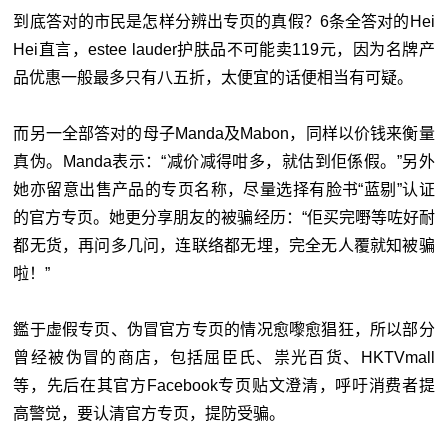
到底答对的市民是怎样分辨出专页的真假？6条全答对的Hei
Hei直言，estee lauder护肤品不可能卖119元，因为名牌产
品优惠一般最多只有八五折，太便宜的话便相当有可疑。
而另一全部答对的母子Manda及Mabon，同样以价钱来衡量
真伪。Manda表示：“减价减得咁多，就估到佢係假。”另外
她亦留意出售产品的专页名称，尽量选择有脸书“蓝剔”认证
的官方专页。她更分享朋友的被骗经历：“佢买完嘢等咗好耐
都无货，再问多几问，连联络都无埋，完全无人覆就知被骗
啦！”
鑑于虚假专页、伪冒官方专页的情况愈嚟愈猖狂，所以部分
曾经被伪冒的商店，包括屈臣氏、祟光百货、HKTVmall
等，先后在其官方Facebook专页贴文澄清，呼吁消费者提
高警觉，要认清官方专页，提防受骗。