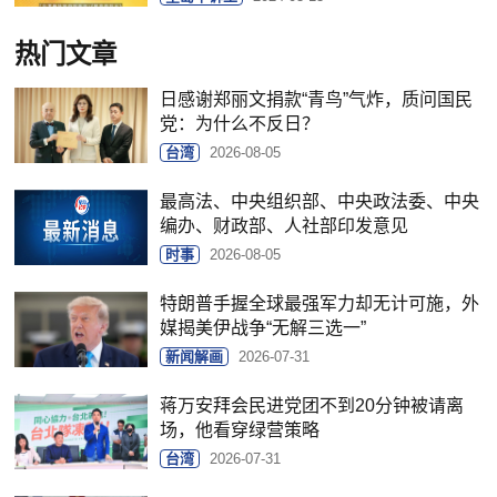
热门文章
日感谢郑丽文捐款“青鸟”气炸，质问国民
党：为什么不反日？
台湾
2026-08-05
最高法、中央组织部、中央政法委、中央
编办、财政部、人社部印发意见
时事
2026-08-05
特朗普手握全球最强军力却无计可施，外
媒揭美伊战争“无解三选一”
新闻解画
2026-07-31
蒋万安拜会民进党团不到20分钟被请离
场，他看穿绿营策略
台湾
2026-07-31