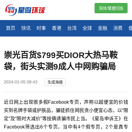
简体/繁體切換
首页
快讯
时事
香港
台湾
全球
金融
消费
崇光百货$799买DIOR大热马鞍
袋，街头实测9成人中网购骗局
2024-01-05 08:43
生成海报
近日网上出现很多假Facebook专页，声称以超便宜的价钱
买到名牌手袋或护肤品，骗徒抓住网民贪小便宜心态，以“限
定”及“限时大减价”等技俩诱骗市民上当。《星岛申诉王》在
Facebook筛选出6个专页，当中有4个假专页，2个是真专