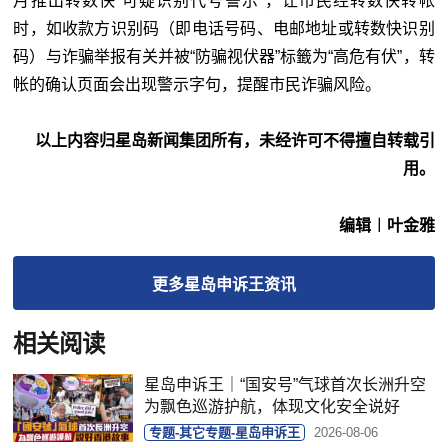
月推出转数快“可疑识别代号警示”，让市民经转数快转帐
时，如收款方识别码（即电话号码、电邮地址或转数快识别
码）与诈骗举报有关并被“防骗视伏器”标籤为“高危有伏”，转
帐的确认页面会出现警示字句，提醒市民诈骗风险。
以上内容归星岛新闻集团所有，未经许可不得擅自转载引
用。
编辑︱叶金雅
更多
星岛申诉王
资讯
相关阅读
星岛申诉王｜“国安号”气球首次长洲升空
为飘色巡游护航，体现文化安全说好
专题-其它专题-星岛申诉王
2026-08-06