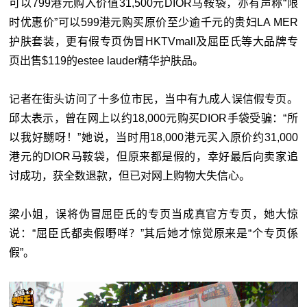
可以799港元购入价值31,500元DIOR马鞍袋，亦有声称“限
时优惠价”可以599港元购买原价至少逾千元的贵妇LA MER
护肤套装，更有假专页伪冒HKTVmall及屈臣氏等大品牌专
页出售$119的estee lauder精华护肤品。
记者在街头访问了十多位市民，当中有九成人误信假专页。
邱太表示，曾在网上以约18,000元购买DIOR手袋受骗：“所
以我好嬲呀！”她说，当时用18,000港元买入原价约31,000
港元的DIOR马鞍袋，但原来都是假的，幸好最后向卖家追
讨成功，获全数退款，但已对网上购物大失信心。
梁小姐，误将伪冒屈臣氏的专页当成真官方专页，她大惊
说：“屈臣氏都卖假嘢咩？”其后她才惊觉原来是“个专页係
假”。