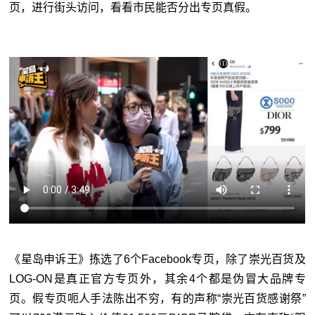
页，进行街头访问，看看市民能否分出专页真假。
《星岛申诉王》拣选了6个Facebook专页，除了崇光百货及
LOG-ON是真正官方专页外，其余4个都是伪冒大品牌专
页。假专页呃人手法陈出不穷，有的声称“崇光百货感谢祭”