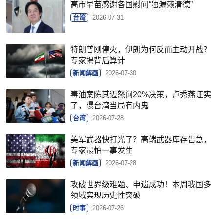
高市早苗感谢各国慰问“独漏赖清德”
台湾
2026-07-31
特朗普刚停火，伊朗为何反而主动开战？
专家揭背后算计
新闻解画
2026-07-30
毒油案陈其迈怒问20%决策，卢秀燕证实
了，曝台湾当局有内鬼
台湾
2026-07-28
美军武器快打光了？高端武器库存告急，
专家最怕一事发生
新闻解画
2026-07-28
攻破世界级难题、申遗成功！本周我国多
领域实现历史性突破
时事
2026-07-26