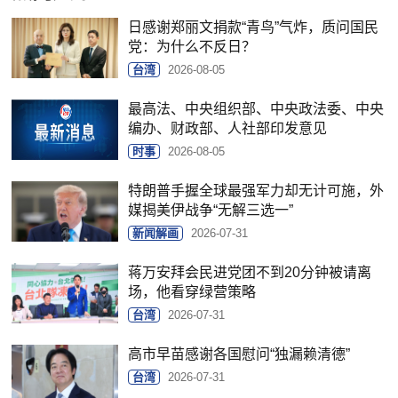
日感谢郑丽文捐款“青鸟”气炸，质问国民
党：为什么不反日？
台湾
2026-08-05
最高法、中央组织部、中央政法委、中央
编办、财政部、人社部印发意见
时事
2026-08-05
特朗普手握全球最强军力却无计可施，外
媒揭美伊战争“无解三选一”
新闻解画
2026-07-31
蒋万安拜会民进党团不到20分钟被请离
场，他看穿绿营策略
台湾
2026-07-31
高市早苗感谢各国慰问“独漏赖清德”
台湾
2026-07-31