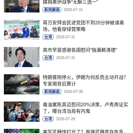
媒揭美伊战争“无解三选一”
新闻解画
2026-07-31
蒋万安拜会民进党团不到20分钟被请离
场，他看穿绿营策略
台湾
2026-07-31
高市早苗感谢各国慰问“独漏赖清德”
台湾
2026-07-31
特朗普刚停火，伊朗为何反而主动开战？
专家揭背后算计
新闻解画
2026-07-30
毒油案陈其迈怒问20%决策，卢秀燕证实
了，曝台湾当局有内鬼
台湾
2026-07-28
美军武器快打光了？高端武器库存告急，