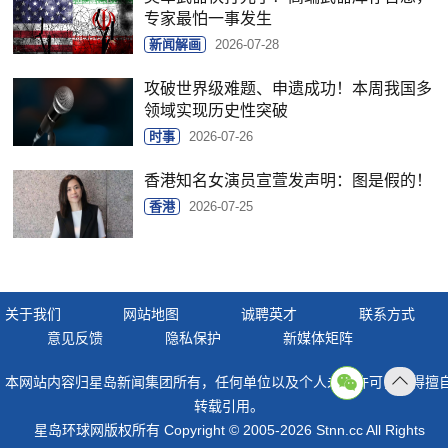
专家最怕一事发生
新闻解画
2026-07-28
攻破世界级难题、申遗成功！本周我国多
领域实现历史性突破
时事
2026-07-26
香港知名女演员宣萱发声明：图是假的！
香港
2026-07-25
关于我们
网站地图
诚聘英才
联系方式
意见反馈
隐私保护
新媒体矩阵
本网站内容归星岛新闻集团所有，任何单位以及个人未经许可，不得擅
返回
转载引用。
顶部
星岛环球网版权所有 Copyright © 2005-2026 Stnn.cc All Rights