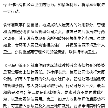
停止作出有损公众卫生的行为。如情况持续，将考虑采取进
一步行动。
食环署就事件回覆指，地点属私人屋苑内的公用部分，管理
和清洁服务则由屋苑管理公司负责。该署已先后派员进行两
次调查，其间没有发现查询所指破坏环境衞生的行为。虽然
如此，食环署人员已劝谕相关住户，并提醒注意环境及个人
卫生，亦提醒屋苑管理公司加强清洁，以保持环境卫生。
《星岛申诉王》就事件向客席法律教授苏文杰律师查询婆婆
是否需要负上法律责任。苏律师表示，管理公司需执行大厦
公契。如有人于屋苑的公共地方吐口水，管理处可根据建筑
物管理条例，或大厦公契采取行动。行动可分为三步，最温
和的是劝喻；第二便是出律师信，要求对方不要再做此行
为，以及负责清洁费用。第三，如对方收到律师信后屡劝不
改，可直接入禀法庭及入禀土地审裁处，要求申请禁制令禁