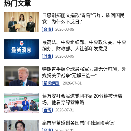
热门文章
日感谢郑丽文捐款“青鸟”气炸，质问国民
党：为什么不反日？
台湾
2026-08-05
最高法、中央组织部、中央政法委、中央
编办、财政部、人社部印发意见
时事
2026-08-05
特朗普手握全球最强军力却无计可施，外
媒揭美伊战争“无解三选一”
新闻解画
2026-07-31
蒋万安拜会民进党团不到20分钟被请离
场，他看穿绿营策略
台湾
2026-07-31
高市早苗感谢各国慰问“独漏赖清德”
台湾
2026-07-31