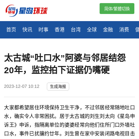
简体/繁體切換
首页
快讯
时事
香港
台湾
全球
金融
消费
太古城“吐口水”阿婆与邻居结怨
20年，监控拍下证据仍嘴硬
2023-12-07 10:12
生成海报
大家都希望居住环境保持卫生干净，不过邻居经常随地吐口
水，确实令人非常困扰。居于太古城的刘生刘太向《星岛申
诉王》申诉，指隔离单位的婆婆经常向他们住所门口外墙吐
口水，事件已扰攘约廿年。刘生曾在家中安装闭路电视目击