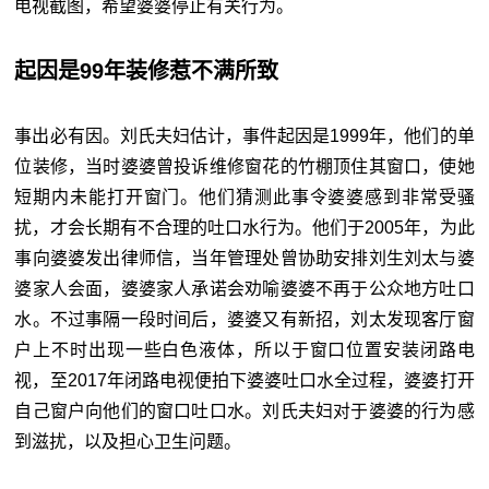
电视截图，希望婆婆停止有关行为。
起因是99年装修惹不满所致
事出必有因。刘氏夫妇估计，事件起因是1999年，他们的单
位装修，当时婆婆曾投诉维修窗花的竹棚顶住其窗口，使她
短期内未能打开窗门。他们猜测此事令婆婆感到非常受骚
扰，才会长期有不合理的吐口水行为。他们于2005年，为此
事向婆婆发出律师信，当年管理处曾协助安排刘生刘太与婆
婆家人会面，婆婆家人承诺会劝喻婆婆不再于公众地方吐口
水。不过事隔一段时间后，婆婆又有新招，刘太发现客厅窗
户上不时出现一些白色液体，所以于窗口位置安装闭路电
视，至2017年闭路电视便拍下婆婆吐口水全过程，婆婆打开
自己窗户向他们的窗口吐口水。刘氏夫妇对于婆婆的行为感
到滋扰，以及担心卫生问题。