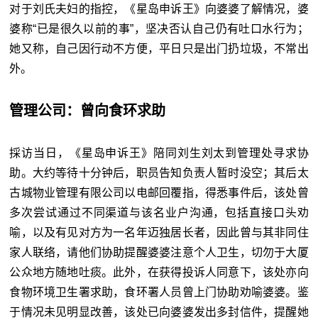
对于刘氏夫妇的指控，《星岛申诉王》向婆婆了解情况，婆
婆称“已是很久以前的事”，坚决否认自己仍有吐口水行为；
她又称，自己因行动不方便，平日只是出门扔垃圾，不常出
外。
管理公司：曾向食环求助
採访当日，《星岛申诉王》陪同刘生刘太到管理处寻求协
助。大约等待十分钟后，职员告知负责人暂时没空；其后太
古城物业管理有限公司以电邮回覆指，得悉事件后，该处曾
多次尝试通过不同渠道与该名业户沟通，包括直接口头劝
喻，以及有见对方为一名年迈独居长者，因此曾与其非同住
家人联络，请他们协助提醒婆婆注意个人卫生，切勿于大厦
公众地方随地吐痰。此外，在获得投诉人同意下，该处亦向
食物环境卫生署求助，食环署人员曾上门协助劝喻婆婆。鉴
于情况未见明显改善，该处已向婆婆发出多封信件，提醒她