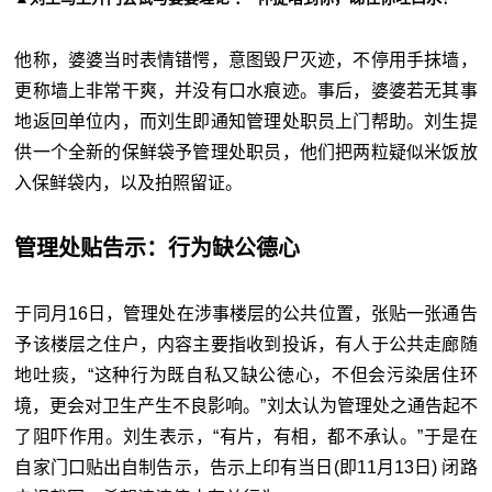
他称，婆婆当时表情错愕，意图毁尸灭迹，不停用手抹墙，
更称墙上非常干爽，并没有口水痕迹。事后，婆婆若无其事
地返回单位内，而刘生即通知管理处职员上门帮助。刘生提
供一个全新的保鲜袋予管理处职员，他们把两粒疑似米饭放
入保鲜袋内，以及拍照留证。
管理处贴告示：行为缺公德心
于同月16日，管理处在涉事楼层的公共位置，张贴一张通告
予该楼层之住户，内容主要指收到投诉，有人于公共走廊随
地吐痰，“这种行为既自私又缺公徳心，不但会污染居住环
境，更会对卫生产生不良影响。”刘太认为管理处之通告起不
了阻吓作用。刘生表示，“有片，有相，都不承认。”于是在
自家门口贴出自制告示，告示上印有当日(即11月13日) 闭路