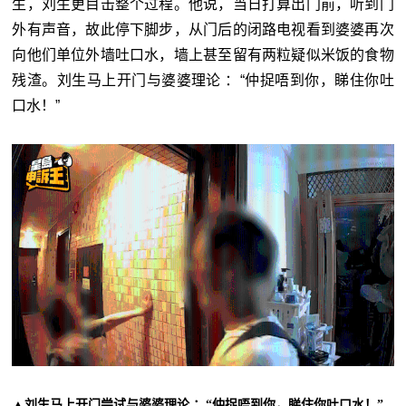
生，刘生更目击整个过程。他说，当日打算出门前，听到门
外有声音，故此停下脚步，从门后的闭路电视看到婆婆再次
向他们单位外墙吐口水，墙上甚至留有两粒疑似米饭的食物
残渣。刘生马上开门与婆婆理论 ：“仲捉唔到你，睇住你吐
口水！”
▲刘生马上开门尝试与婆婆理论 ：“仲捉唔到你，睇住你吐口水！”