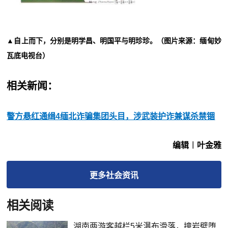
▲自上而下，分别是明学昌、明国平与明珍珍。（图片来源：缅甸妙
瓦底电视台）
相关新闻：
警方悬红通缉4缅北诈骗集团头目，涉武装护诈兼谋杀禁锢
编辑︱叶金雅
更多
社会
资讯
相关阅读
湖南两游客越栏5米瀑布滑落，撞岩壁堕