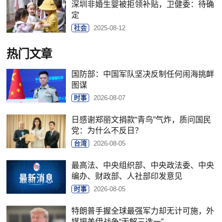
深圳非婚生婴被拒领补贴，卫健委：待确
定
社会
2025-08-12
热门文章
国防部：中国军队坚决反制任何闹海挑衅
图谋
时事
2026-08-07
日感谢郑丽文捐款“青鸟”气炸，质问国民
党：为什么不反日？
台湾
2026-08-05
最高法、中央组织部、中央政法委、中央
编办、财政部、人社部印发意见
时事
2026-08-05
特朗普手握全球最强军力却无计可施，外
媒揭美伊战争“无解三选一”