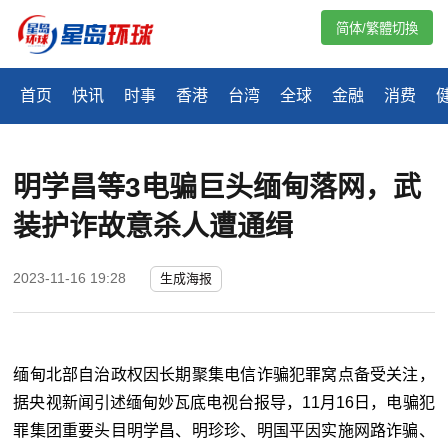
简体/繁體切換
首页
快讯
时事
香港
台湾
全球
金融
消费
明学昌等3电骗巨头缅甸落网，武
装护诈故意杀人遭通缉
2023-11-16 19:28
生成海报
缅甸北部自治政权因长期聚集电信诈骗犯罪窝点备受关注，
据央视新闻引述缅甸妙瓦底电视台报导，11月16日，电骗犯
罪集团重要头目明学昌、明珍珍、明国平因实施网路诈骗、