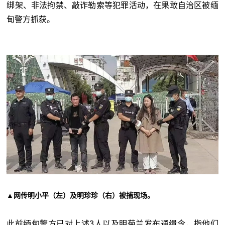
绑架、非法拘禁、敲诈勒索等犯罪活动，在果敢自治区被缅
甸警方抓获。
▲网传明小平（左）及明珍珍（右）被捕现场。
此前缅甸警方已对上述3人以及明菊兰发布通缉令，指他们