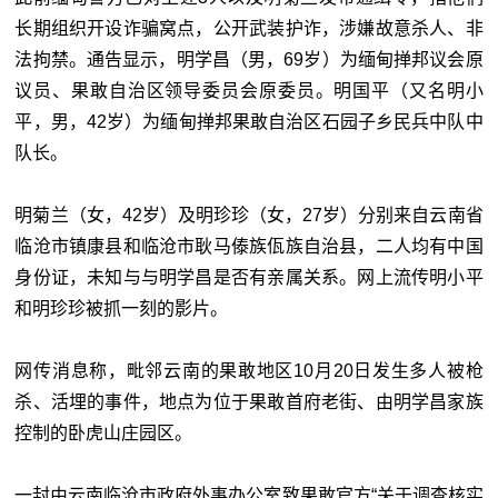
长期组织开设诈骗窝点，公开武装护诈，涉嫌故意杀人、非
法拘禁。通告显示，明学昌（男，69岁）为缅甸掸邦议会原
议员、果敢自治区领导委员会原委员。明国平（又名明小
平，男，42岁）为缅甸掸邦果敢自治区石园子乡民兵中队中
队长。
明菊兰（女，42岁）及明珍珍（女，27岁）分别来自云南省
临沧市镇康县和临沧市耿马傣族佤族自治县，二人均有中国
身份证，未知与与明学昌是否有亲属关系。网上流传明小平
和明珍珍被抓一刻的影片。
网传消息称，毗邻云南的果敢地区10月20日发生多人被枪
杀、活埋的事件，地点为位于果敢首府老街、由明学昌家族
控制的卧虎山庄园区。
一封由云南临沧市政府外事办公室致果敢官方“关于调查核实