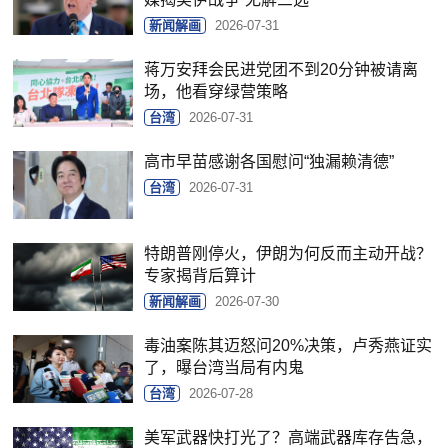
新闻解画
2026-07-31
蒋万安拜会民进党团不到20分钟被请离
场，他看穿绿营策略
台湾
2026-07-31
高市早苗感谢各国慰问“独漏赖清德”
台湾
2026-07-31
特朗普刚停火，伊朗为何反而主动开战？
专家揭背后算计
新闻解画
2026-07-30
毒油案陈其迈怒问20%决策，卢秀燕证实
了，曝台湾当局有内鬼
台湾
2026-07-28
美军武器快打光了？高端武器库存告急，