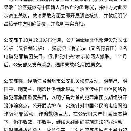
果敢自治区疑似有中国籍人员伤亡的函”曝光，指中方对此表
示高度关切，敦请果敢方面立即开展调查核实，并敦促明学
昌给予中方明确答覆，并说明事实真相。
公安部于10月12日发布消息，公开通缉缅北佤邦建设部长陈
岩板（又名鲍岩板）、猛能县长肖岩块（又名何春田）2名
电骗犯罪集团头目，佤邦“党中央”表示将两人撤职。1个月
后，公安部又发布消息，通缉果敢4名明姓男女。
公安部称，经浙江省温州市公安机关侦查发现，明学昌、明
国平、明菊兰、明珍珍係缅北果敢自治区涉中国电信网络诈
骗犯罪集团重要头目，以明学昌为首的犯罪集团长期组织开
设诈骗窝点，公开武装护诈，实施针对中国公民的电信网络
诈骗犯罪活动，诈骗数额巨大，在公安机关严打高压态势
下，仍不收敛，不收手，继续大肆组织实施违法犯罪活动，
同时涉嫌故意杀人、故意伤害、非法拘禁等多种严重暴力犯