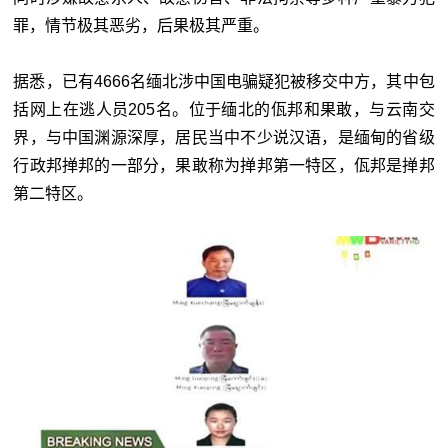
罪，情节极其恶劣，后果极其严重。
据悉，已有4666名缅北涉中国电骗疑犯被移交中方，其中包
括网上在逃人员205名。位于缅北的佤邦和果敢，与云南交
界，与中国渊源深厚，居民当中不少说汉语，是缅甸的省级
行政邦掸邦的一部分，果敢称为掸邦第一特区，佤邦是掸邦
第二特区。