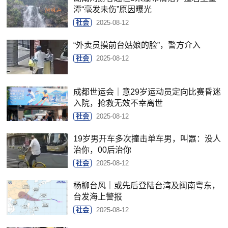
潭“毫发未伤”原因曝光
社会
2025-08-12
“外卖员摸前台姑娘的脸”，警方介入
社会
2025-08-12
成都世运会｜意29岁运动员定向比赛昏迷
入院，抢救无效不幸离世
社会
2025-08-12
19岁男开车多次撞击单车男，叫嚣：没人
治你，00后治你
社会
2025-08-12
杨柳台风｜或先后登陆台湾及闽南粤东，
台发海上警报
社会
2025-08-12