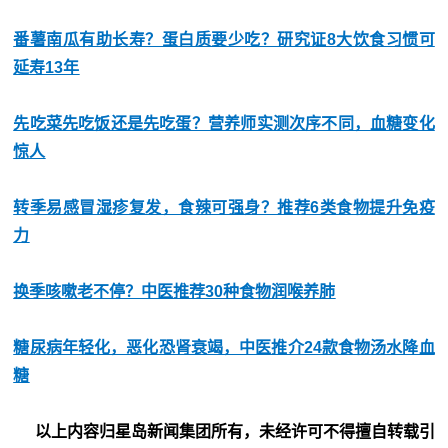
番薯南瓜有助长寿？蛋白质要少吃？研究证8大饮食习惯可
延寿13年
先吃菜先吃饭还是先吃蛋？营养师实测次序不同，血糖变化
惊人
转季易感冒湿疹复发，食辣可强身？推荐6类食物提升免疫
力
换季咳嗽老不停？中医推荐30种食物润喉养肺
糖尿病年轻化，恶化恐肾衰竭，中医推介24款食物汤水降血
糖
以上内容归星岛新闻集团所有，未经许可不得擅自转载引