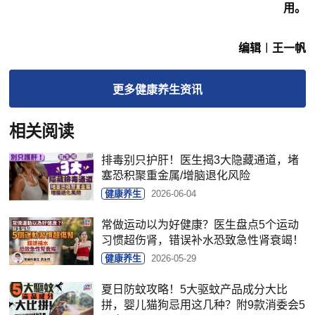
用。
编辑︱王一帆
更多
健康养生
资讯
相关阅读
排毒别只护肝！医生揭3大隐藏通道，堵
塞恐积聚重金属/增脑退化风险
健康养生
2026-06-04
常做运动以为好健康？医生盘点5个运动
习惯超伤肾，错误补水恐致急性肾衰竭！
健康养生
2026-05-29
夏日防蚊攻略！5大驱蚊产品成分大比
拼，婴儿猫狗忌用这几种？附9款消委会5