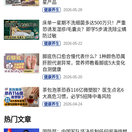
星产品
健康养生
2026-05-28
床单一星期不洗细菌多达500万只！严重
恐诱发湿疹/毛囊炎？即学5步清洗除尘螨
防过敏
健康养生
2026-05-22
脚底伤口愈合慢代表什么？1种颜色恐属
肝胆代谢异常，营养师教看脚底5大变化
自测健康
健康养生
2026-05-20
茶包泡茶恐吞116亿微塑胶？医生点名6
大高危习惯，必学5招降中毒风险
健康养生
2026-04-24
热门文章
国防部：中国军队坚决反制任何闹海挑衅