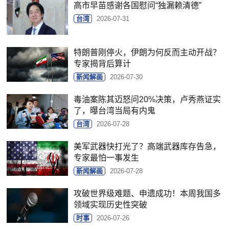
高市早苗感谢各国慰问“独漏赖清德”
台湾
2026-07-31
特朗普刚停火，伊朗为何反而主动开战？
专家揭背后算计
新闻解画
2026-07-30
毒油案陈其迈怒问20%决策，卢秀燕证实
了，曝台湾当局有内鬼
台湾
2026-07-28
美军武器快打光了？高端武器库存告急，
专家最怕一事发生
新闻解画
2026-07-28
攻破世界级难题、申遗成功！本周我国多
领域实现历史性突破
时事
2026-07-26