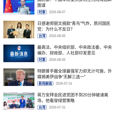
图谋
时事
2026-08-07
日感谢郑丽文捐款“青鸟”气炸，质问国民
党：为什么不反日？
台湾
2026-08-05
最高法、中央组织部、中央政法委、中央
编办、财政部、人社部印发意见
时事
2026-08-05
特朗普手握全球最强军力却无计可施，外
媒揭美伊战争“无解三选一”
新闻解画
2026-07-31
蒋万安拜会民进党团不到20分钟被请离
场，他看穿绿营策略
台湾
2026-07-31