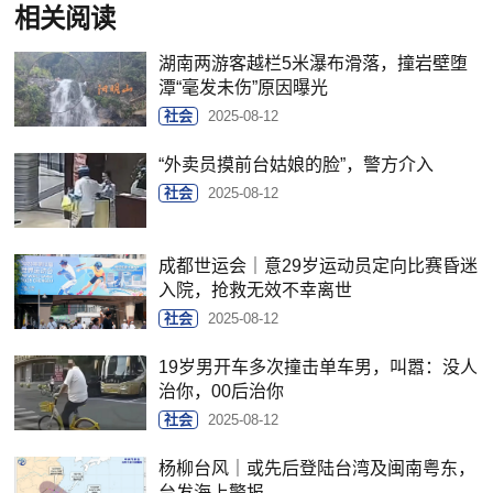
相关阅读
湖南两游客越栏5米瀑布滑落，撞岩壁堕
潭“毫发未伤”原因曝光
社会
2025-08-12
“外卖员摸前台姑娘的脸”，警方介入
社会
2025-08-12
成都世运会｜意29岁运动员定向比赛昏迷
入院，抢救无效不幸离世
社会
2025-08-12
19岁男开车多次撞击单车男，叫嚣：没人
治你，00后治你
社会
2025-08-12
杨柳台风｜或先后登陆台湾及闽南粤东，
台发海上警报