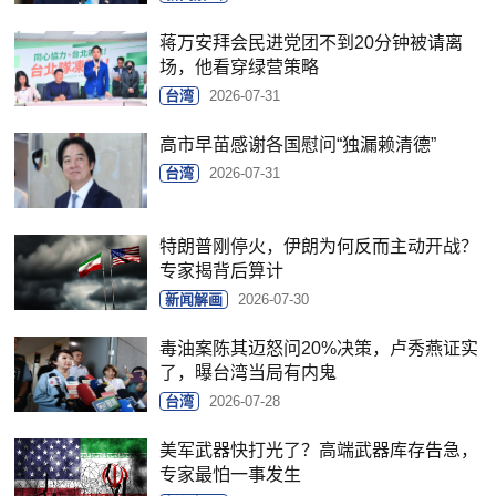
蒋万安拜会民进党团不到20分钟被请离
场，他看穿绿营策略
台湾
2026-07-31
高市早苗感谢各国慰问“独漏赖清德”
台湾
2026-07-31
特朗普刚停火，伊朗为何反而主动开战？
专家揭背后算计
新闻解画
2026-07-30
毒油案陈其迈怒问20%决策，卢秀燕证实
了，曝台湾当局有内鬼
台湾
2026-07-28
美军武器快打光了？高端武器库存告急，
专家最怕一事发生