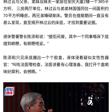
林过云与父亲、弟妹及妹夫一家居住安庆大厦2楼一个365平
方呎、 三房两厅单位，林过云与弟弟林国强同住一间面积约
70平方呎睡房，两兄弟睡碌架床。警员在搜屋期间一直没有
甚么发现，直至揭开林过云的床底，才找到重要证据。
退休警署警长陈添和说：“搜佢间屋，其中一个同事喺床下底
搜到啲嘢，有啲嘢唔妥。”
陈添和只见床底搬出一个个胶盒，液体浸着疑似女性性器
官：“叫咗法医嚟检查，法医讲要有心理准备，我打开个盒啲
味好犀利，会乸眼。”