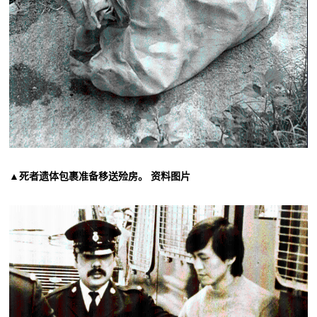
▲死者遗体包裹准备移送殓房。 资料图片