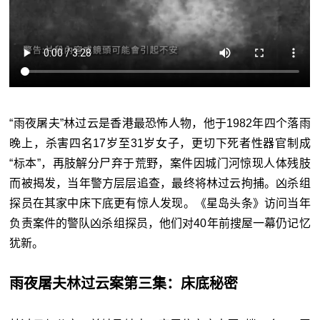
“雨夜屠夫”林过云是香港最恐怖人物，他于1982年四个落雨
晚上，杀害四名17岁至31岁女子，更切下死者性器官制成
“标本”，再肢解分尸弃于荒野，案件因城门河惊现人体残肢
而被揭发，当年警方层层追查，最终将林过云拘捕。凶杀组
探员在其家中床下底更有惊人发现。《星岛头条》访问当年
负责案件的警队凶杀组探员，他们对40年前搜屋一幕仍记忆
犹新。
雨夜屠夫林过云案第三集：床底秘密