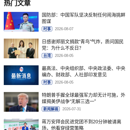
热门文章
国防部：中国军队坚决反制任何闹海挑衅
图谋
时事
2026-08-07
日感谢郑丽文捐款“青鸟”气炸，质问国民
党：为什么不反日？
台湾
2026-08-05
最高法、中央组织部、中央政法委、中央
编办、财政部、人社部印发意见
时事
2026-08-05
特朗普手握全球最强军力却无计可施，外
媒揭美伊战争“无解三选一”
新闻解画
2026-07-31
蒋万安拜会民进党团不到20分钟被请离
场，他看穿绿营策略