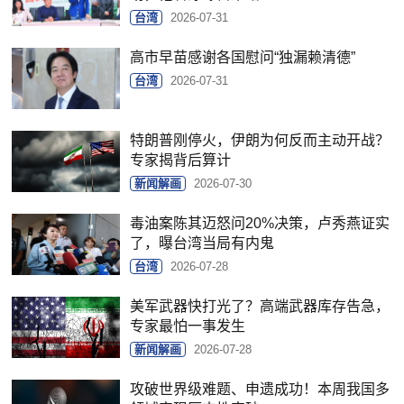
台湾
2026-07-31
高市早苗感谢各国慰问“独漏赖清德”
台湾
2026-07-31
特朗普刚停火，伊朗为何反而主动开战？
专家揭背后算计
新闻解画
2026-07-30
毒油案陈其迈怒问20%决策，卢秀燕证实
了，曝台湾当局有内鬼
台湾
2026-07-28
美军武器快打光了？高端武器库存告急，
专家最怕一事发生
新闻解画
2026-07-28
攻破世界级难题、申遗成功！本周我国多