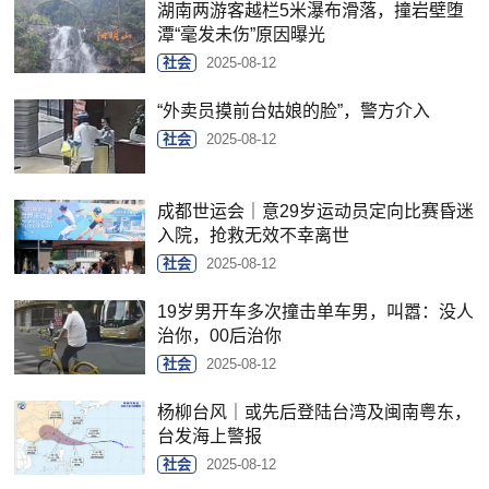
湖南两游客越栏5米瀑布滑落，撞岩壁堕
潭“毫发未伤”原因曝光
社会
2025-08-12
“外卖员摸前台姑娘的脸”，警方介入
社会
2025-08-12
成都世运会｜意29岁运动员定向比赛昏迷
入院，抢救无效不幸离世
社会
2025-08-12
19岁男开车多次撞击单车男，叫嚣：没人
治你，00后治你
社会
2025-08-12
杨柳台风｜或先后登陆台湾及闽南粤东，
台发海上警报
社会
2025-08-12