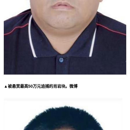
▲被悬赏最高50万元追捕的肖岩块。微博