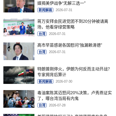
媒揭美伊战争“无解三选一”
新闻解画
2026-07-31
蒋万安拜会民进党团不到20分钟被请离
场，他看穿绿营策略
台湾
2026-07-31
高市早苗感谢各国慰问“独漏赖清德”
台湾
2026-07-31
特朗普刚停火，伊朗为何反而主动开战？
专家揭背后算计
新闻解画
2026-07-30
毒油案陈其迈怒问20%决策，卢秀燕证实
了，曝台湾当局有内鬼
台湾
2026-07-28