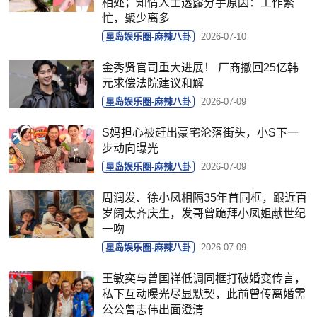
相处；知情人士透露分手原因：工作繁
忙，聚少离多
星岛娱乐圈-麻辣八卦
2026-07-10
金秀贤官司重大进展！ 厂商撤回25亿韩
元求偿法院建议和解
星岛娱乐圈-麻辣八卦
2026-07-09
S妈担心被赶出豪宅沦落街头，小S下一
步动向曝光
星岛娱乐圈-麻辣八卦
2026-07-09
周润发、徐小凤相隔35年首同框，跟近百
岁阔太齐庆生，发哥曾跪拜小凤姐献世纪
一吻
星岛娱乐圈-麻辣八卦
2026-07-09
王敏奕与曾国祥低调同框打破婚变传言，
私下互动曝光尽显默契，此前曾传离婚需
公公曾志伟出面澄清