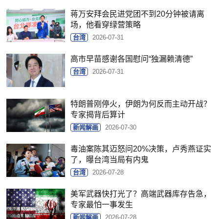
蒋万安拜会民进党团不到20分钟被请离
场，他看穿绿营策略
台湾
2026-07-31
高市早苗感谢各国慰问“独漏赖清德”
台湾
2026-07-31
特朗普刚停火，伊朗为何反而主动开战？
专家揭背后算计
新闻解画
2026-07-30
毒油案陈其迈怒问20%决策，卢秀燕证实
了，曝台湾当局有内鬼
台湾
2026-07-28
美军武器快打光了？高端武器库存告急，
专家最怕一事发生
新闻解画
2026-07-28