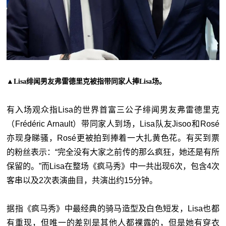
▲Lisa绯闻男友弗雷德里克被指带同家人捧Lisa场。
有入场观众指Lisa的世界首富三公子绯闻男友弗雷德里克
（Frédéric Arnault）带同家人到场，Lisa队友Jisoo和Rosé
亦现身睇骚，Rosé更被拍到捧着一大扎黄色花。有买到票
的粉丝表示：“完全没有大家之前传的那么疯狂，她还是有所
保留的。”而Lisa在整场《疯马秀》中一共出现6次，包含4次
客串以及2次表演曲目，共演出约15分钟。
据指《疯马秀》中最经典的骑马造型及白色短发，Lisa也都
有重现，但唯一的差别是其他人都裸露的，但是她有穿衣