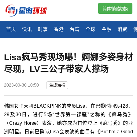
简体/繁體切換
首页
快讯
时事
香港
台湾
全球
金融
消费
​Lisa疯马秀现场曝！婀娜多姿身材
尽现，LV三公子带家人撑场
2023-09-30 10:50
生成海报
韩国女子天团BLACKPINK的成员Lisa，在巴黎时间9月28、
29及30日，进行5场“世界第一裸骚”之称的《疯马秀》
（Crazy Horse）表演，她亦成为首位登上《疯马秀》的亚
洲明星。日前已确认Lisa会表演的曲目有《But I’m a Good