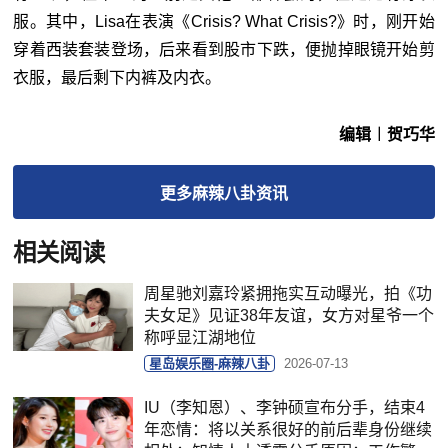
服。其中，Lisa在表演《Crisis? What Crisis?》时，刚开始
穿着西装套装登场，后来看到股市下跌，便抛掉眼镜开始剪
衣服，最后剩下内裤及内衣。
编辑︱贺巧华
更多
麻辣八卦
资讯
相关阅读
周星驰刘嘉玲紧拥拖实互动曝光，拍《功
夫女足》见证38年友谊，女方对星爷一个
称呼显江湖地位
星岛娱乐圈-麻辣八卦
2026-07-13
IU（李知恩）、李钟硕宣布分手，结束4
年恋情：将以关系很好的前后辈身份继续