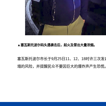
▲塞瓦斯托波尔码头遇袭击后，起火及冒出大量浓烟。
塞瓦斯托波尔市长于9月25日11、12、18时许三
塌的风险，并提醒民众不要因巨大的爆炸声产生恐慌