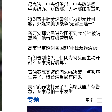
最高法、中央组织部、中央政法委、
中央编办、财政部、人社部印发意见
特朗普手握全球最强军力却无计可
施，外媒揭美伊战争“无解三选一”
蒋万安拜会民进党团不到20分钟被请
离场，他看穿绿营策略
高市早苗感谢各国慰问“独漏赖清德”
特朗普刚停火，伊朗为何反而主动开
战？专家揭背后算计
毒油案陈其迈怒问20%决策，卢秀燕
证实了，曝台湾当局有内鬼
美军武器快打光了？高端武器库存告
急，专家最怕一事发生
专题
更多