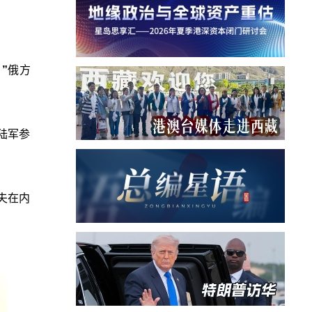
”
俄方
陆军参
夫在内