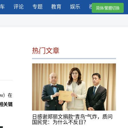
车
评论
专题
教育
娱乐
视频
简体/繁體切換
热门文章
ov）在
相关链
日感谢郑丽文捐款“青鸟”气炸，质问
国民党：为什么不反日？