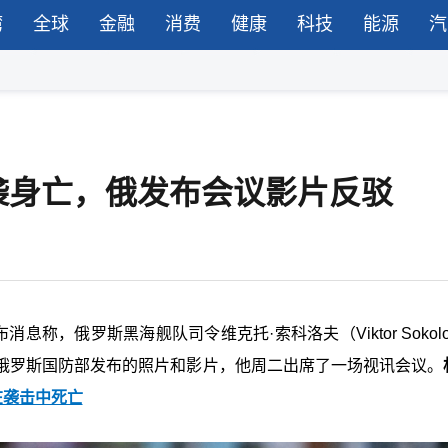
湾
全球
金融
消费
健康
科技
能源
汽
袭身亡，俄发布会议影片反驳
称，俄罗斯黑海舰队司令维克托·索科洛夫（Viktor Sokol
俄罗斯国防部发布的照片和影片，他周二出席了一场视讯会议。
在袭击中死亡