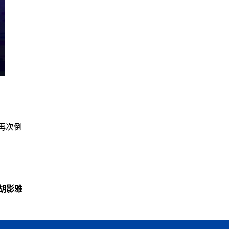
再次倒
胡影雅