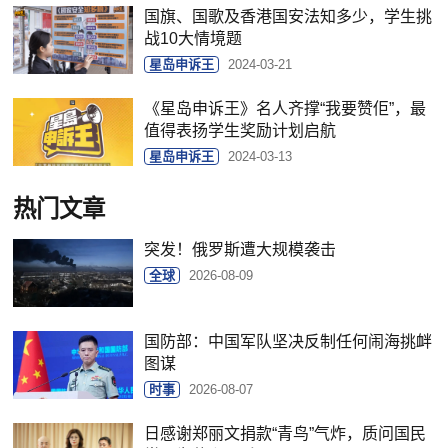
国旗、国歌及香港国安法知多少，学生挑
战10大情境题
星岛申诉王
2024-03-21
《星岛申诉王》名人齐撑“我要赞佢”，最
值得表扬学生奖励计划启航
星岛申诉王
2024-03-13
热门文章
突发！俄罗斯遭大规模袭击
全球
2026-08-09
国防部：中国军队坚决反制任何闹海挑衅
图谋
时事
2026-08-07
日感谢郑丽文捐款“青鸟”气炸，质问国民