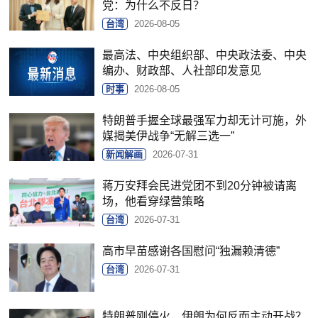
党：为什么不反日？
台湾
2026-08-05
最高法、中央组织部、中央政法委、中央
编办、财政部、人社部印发意见
时事
2026-08-05
特朗普手握全球最强军力却无计可施，外
媒揭美伊战争“无解三选一”
新闻解画
2026-07-31
蒋万安拜会民进党团不到20分钟被请离
场，他看穿绿营策略
台湾
2026-07-31
高市早苗感谢各国慰问“独漏赖清德”
台湾
2026-07-31
特朗普刚停火，伊朗为何反而主动开战？