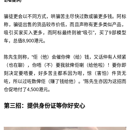
骗徒更会以不同方式，哄骗苦主尽快过数或骗更多钱。阿标
称，骗徒出售的货品较市价低，而且声称有更多类似产品，
吸引买家买入更多，而阿标最终则被“吸引”，买了9部模型
车，总值8,900港元。
陈先生则称，“佢（他）会催你俾（给）钱，又话仲有人倾紧
（也在聊），你唔（不）要我就俾佢喇（给他啦）！要你即
刻决定要唔要，好多苦主都系因为咁，惊（害怕）件货无
咗，所以过咗数俾佢（赚了钱给他）。”陈先生亦因为这招而
仓促地付了4,500港元。
第三招：提供身份证等你好安心