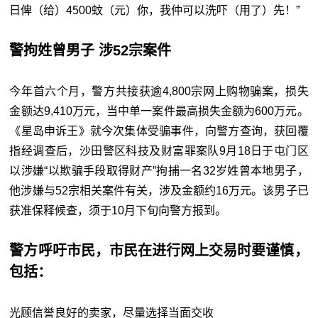
日俾（给）4500蚊（元）你，我仲可以洗吓（用了）先！”
警拘姓曾男子 涉52宗案件
今年首六个月，警方共接获逾4,800宗网上购物骗案，损失
金额达9,410万元，当中单一案件最高损失金额为600万元。
《星岛申诉王》就今次集体受骗事件，向警方查询，获回覆
指经调查后，沙田警区科技及财富罪案队9月18日于屯门区
以涉嫌“以欺骗手段取得财产”拘捕一名32岁姓曾本地男子，
他涉嫌与52宗相关案件有关，涉及金额约16万元。该男子已
获准保释候查，须于10月下旬向警方报到。
警方呼吁市民，市民在进行网上交易时要谨慎，
包括：
光顾信誉良好的卖家，尽量选择当面交收