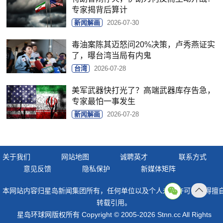
专家揭背后算计
新闻解画
2026-07-30
毒油案陈其迈怒问20%决策，卢秀燕证实
了，曝台湾当局有内鬼
台湾
2026-07-28
美军武器快打光了？高端武器库存告急，
专家最怕一事发生
新闻解画
2026-07-28
关于我们
网站地图
诚聘英才
联系方式
意见反馈
隐私保护
新媒体矩阵
本网站内容归星岛新闻集团所有，任何单位以及个人未经许可，不得擅
返回
转载引用。
顶部
星岛环球网版权所有 Copyright © 2005-2026 Stnn.cc All Rights