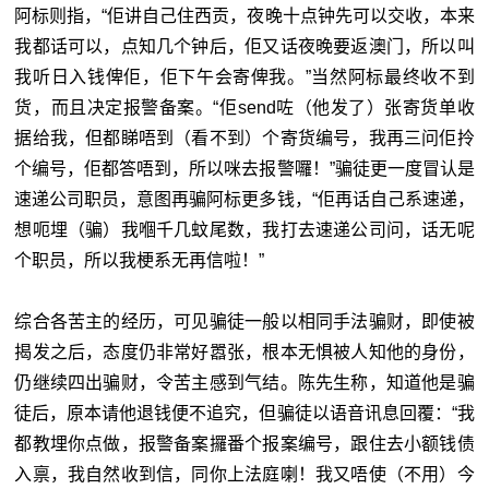
阿标则指，“佢讲自己住西贡，夜晚十点钟先可以交收，本来
我都话可以，点知几个钟后，佢又话夜晚要返澳门，所以叫
我听日入钱俾佢，佢下午会寄俾我。”当然阿标最终收不到
货，而且决定报警备案。“佢send咗（他发了）张寄货单收
据给我，但都睇唔到（看不到）个寄货编号，我再三问佢拎
个编号，佢都答唔到，所以咪去报警囉！”骗徒更一度冒认是
速递公司职员，意图再骗阿标更多钱，“佢再话自己系速递，
想呃埋（骗）我嗰千几蚊尾数，我打去速递公司问，话无呢
个职员，所以我梗系无再信啦！”
综合各苦主的经历，可见骗徒一般以相同手法骗财，即使被
揭发之后，态度仍非常好嚣张，根本无惧被人知他的身份，
仍继续四出骗财，令苦主感到气结。陈先生称，知道他是骗
徒后，原本请他退钱便不追究，但骗徒以语音讯息回覆：“我
都教埋你点做，报警备案攞番个报案编号，跟住去小额钱债
入禀，我自然收到信，同你上法庭喇！我又唔使（不用）今