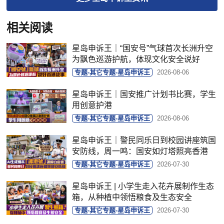
相关阅读
星岛申诉王｜“国安号”气球首次长洲升空
为飘色巡游护航，体现文化安全说好
专题-其它专题-星岛申诉王
2026-08-06
星岛申诉王｜国安推广计划书比赛，学生
用创意护港
专题-其它专题-星岛申诉王
2026-08-06
星岛申诉王｜警民同乐日到校园讲座筑国
安防线，周一鸣：国安如灯塔照亮香港
专题-其它专题-星岛申诉王
2026-07-30
星岛申诉王 | 小学生走入花卉展制作生态
箱，从种植中领悟粮食及生态安全
专题-其它专题-星岛申诉王
2026-07-30