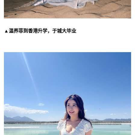
▲温荞菲到香港升学，于城大毕业