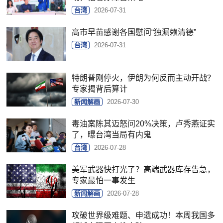
台湾
2026-07-31
高市早苗感谢各国慰问“独漏赖清德”
台湾
2026-07-31
特朗普刚停火，伊朗为何反而主动开战？
专家揭背后算计
新闻解画
2026-07-30
毒油案陈其迈怒问20%决策，卢秀燕证实
了，曝台湾当局有内鬼
台湾
2026-07-28
美军武器快打光了？高端武器库存告急，
专家最怕一事发生
新闻解画
2026-07-28
攻破世界级难题、申遗成功！本周我国多