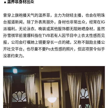
▲温荞菲身材出众
曾穿上旗袍播天气的温荞菲，主力为财经主播，也会在明珠
台报道新闻，除了外表亮丽外，身材也非常出众，经常在IG
派福利，无论泳衣、晚装或其他服饰都无阻她晒身材，虽然
孙雪祺早前曾爆料指在TVB若有人因节目中上衣太性感而见
报，公司会叮嘱她上镜要穿长一点的裙，又称不鼓励主播公
开社交平台，也尽量不要Po太性感的照片，但这项禁令似乎
没甚约束力。