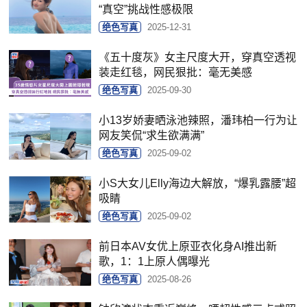
“真空”挑战性感极限
绝色写真
2025-12-31
《五十度灰》女主尺度大开，穿真空透视
装走红毯，网民狠批：毫无美感
绝色写真
2025-09-30
小13岁娇妻晒泳池辣照，潘玮柏一行为让
网友笑侃“求生欲满满”
绝色写真
2025-09-02
小S大女儿Elly海边大解放，“爆乳露腰”超
吸睛
绝色写真
2025-09-02
前日本AV女优上原亚衣化身AI推出新
歌，1：1上原人偶曝光
绝色写真
2025-08-26