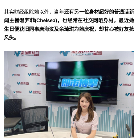
其实财经组除她以外，当年
还有另一位身材超好的普通话新
闻主播温荞菲(Chelsea)，也经常在社交网晒身材，最近她
生日便获旧同事唐海汶及余琦琪为她庆祝，却甘心被好友抢
风头。