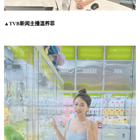
▲TVB新闻主播温荞菲