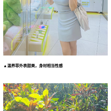
▲温荞菲外表甜美，身材相当性感