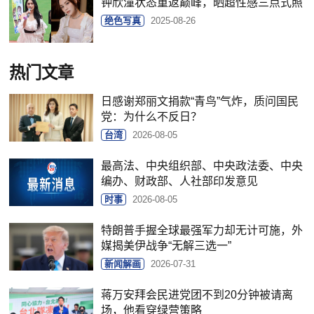
钟欣潼状态重返巅峰，晒超性感三点式照
绝色写真
2025-08-26
热门文章
日感谢郑丽文捐款“青鸟”气炸，质问国民
党：为什么不反日？
台湾
2026-08-05
最高法、中央组织部、中央政法委、中央
编办、财政部、人社部印发意见
时事
2026-08-05
特朗普手握全球最强军力却无计可施，外
媒揭美伊战争“无解三选一”
新闻解画
2026-07-31
蒋万安拜会民进党团不到20分钟被请离
场，他看穿绿营策略