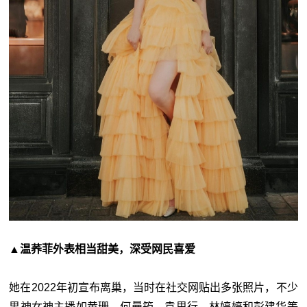
▲温荞菲外表相当甜美，深受网民喜爱
她在2022年初宣布离巢，当时在社交网贴出多张照片，不少
男神女神主播如黄珊、何曼筠、袁思行、林婷婷和彭建华等