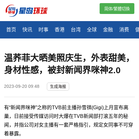
简体/繁體切換
首页
快讯
时事
香港
台湾
全球
金融
消费
温荞菲大晒美照庆生，外表甜美，
身材性感，被封新闻界咪神2.0
2023-09-20 09:48
生成海报
有“新闻界咪神”之称的TVB前主播孙雪祺(Gigi)上月宣布离
巢，日前接受传媒访问时大爆在TVB新闻部打滚五年的秘
闻，并指公司对女主播有一套严格指引，规定女同事不可穿
着暴露。