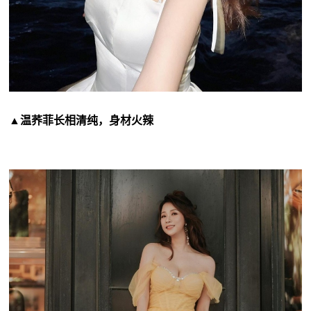
▲温荞菲长相清纯，身材火辣