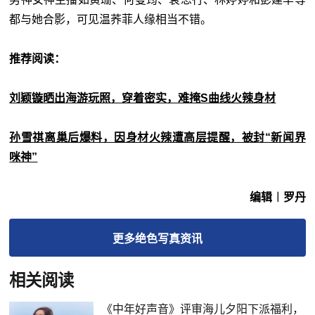
都与她合影，可见温荞菲人缘相当不错。
推荐阅读：
刘颖镟晒出海游玩照，穿着密实，难掩S曲线火辣身材
孙雪祺离巢后爆料，因身材火辣遭高层提醒，被封“新闻界
咪神”
编辑︱罗丹
更多
绝色写真
资讯
相关阅读
《中年好声音》评审海儿夕阳下派福利，