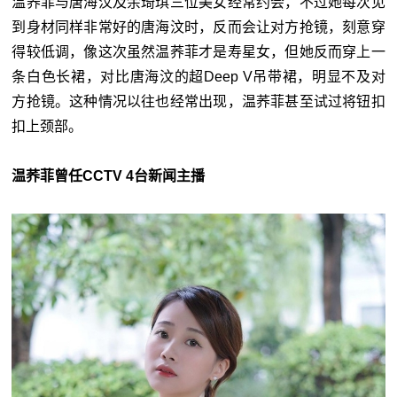
温荞菲与唐海汶及余琦琪三位美女经常约会，不过她每次见
到身材同样非常好的唐海汶时，反而会让对方抢镜，刻意穿
得较低调，像这次虽然温荞菲才是寿星女，但她反而穿上一
条白色长裙，对比唐海汶的超Deep V吊带裙，明显不及对
方抢镜。这种情况以往也经常出现，温荞菲甚至试过将钮扣
扣上颈部。
温荞菲曾任CCTV 4台新闻主播