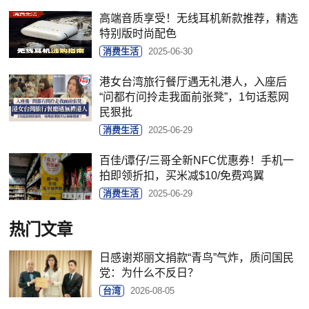
高端音质享受！无线耳机新款推荐，精选
特别版时尚配色
消费生活
2025-06-30
港女台湾旅行餐厅遇无礼港人，入座后
“问都冇问拎走我面前张凳”，1句话惹网
民狠批
消费生活
2025-06-29
百佳/谭仔/三哥全新NFC优惠券！手机一
拍即领折扣，买米减$10/免费鸡翼
消费生活
2025-06-29
热门文章
日感谢郑丽文捐款“青鸟”气炸，质问国民
党：为什么不反日？
台湾
2026-08-05