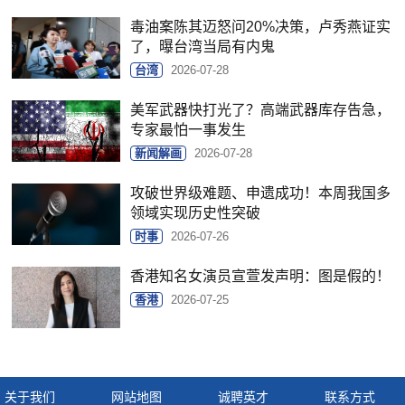
毒油案陈其迈怒问20%决策，卢秀燕证实
了，曝台湾当局有内鬼
台湾
2026-07-28
美军武器快打光了？高端武器库存告急，
专家最怕一事发生
新闻解画
2026-07-28
攻破世界级难题、申遗成功！本周我国多
领域实现历史性突破
时事
2026-07-26
香港知名女演员宣萱发声明：图是假的！
香港
2026-07-25
关于我们
网站地图
诚聘英才
联系方式