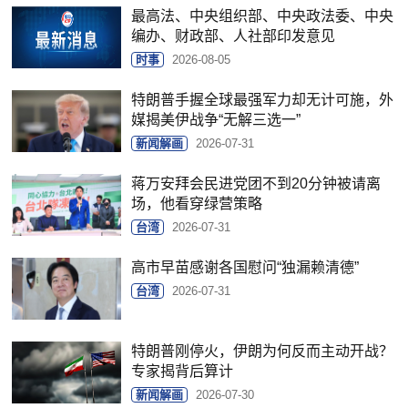
最高法、中央组织部、中央政法委、中央
编办、财政部、人社部印发意见
时事
2026-08-05
特朗普手握全球最强军力却无计可施，外
媒揭美伊战争“无解三选一”
新闻解画
2026-07-31
蒋万安拜会民进党团不到20分钟被请离
场，他看穿绿营策略
台湾
2026-07-31
高市早苗感谢各国慰问“独漏赖清德”
台湾
2026-07-31
特朗普刚停火，伊朗为何反而主动开战？
专家揭背后算计
新闻解画
2026-07-30