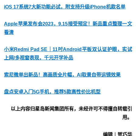
iOS 17系统7大新功能必试，附支持升级iPhone机款名单
Apple苹果发布会2023，9.15接受预定！新品重点整理一文
看清
小米Redmi Pad SE｜11吋Android平板双认证护眼，实试
上网/多视窗表现，千元开学补品
索尼微单出新品！高画质全片幅，AI取景自带运镜效果
盘点安卓入门5G手机，推荐5款高性价比机型
以上内容归星岛新闻集团所有，未经许可不得擅自转载引
用。
编辑︱贺巧华