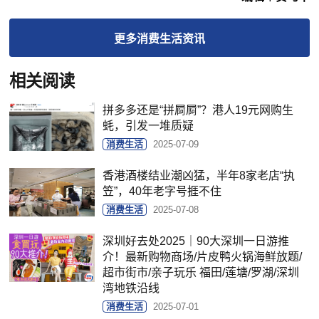
更多
消费生活
资讯
相关阅读
拼多多还是“拼屙屙”？港人19元网购生
蚝，引发一堆质疑
消费生活
2025-07-09
香港酒楼结业潮凶猛，半年8家老店“执
笠”，40年老字号捱不住
消费生活
2025-07-08
深圳好去处2025｜90大深圳一日游推
介！最新购物商场/片皮鸭火锅海鲜放题/
超市街市/亲子玩乐 福田/莲塘/罗湖/深圳
湾地铁沿线
消费生活
2025-07-01