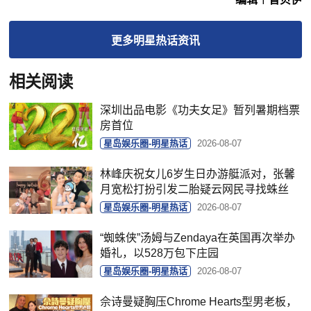
更多
明星热话
资讯
相关阅读
深圳出品电影《功夫女足》暂列暑期档票
房首位
星岛娱乐圈-明星热话
2026-08-07
林峰庆祝女儿6岁生日办游艇派对，张馨
月宽松打扮引发二胎疑云网民寻找蛛丝
星岛娱乐圈-明星热话
2026-08-07
“蜘蛛侠”汤姆与Zendaya在英国再次举办
婚礼，以528万包下庄园
星岛娱乐圈-明星热话
2026-08-07
佘诗曼疑胸压Chrome Hearts型男老板，