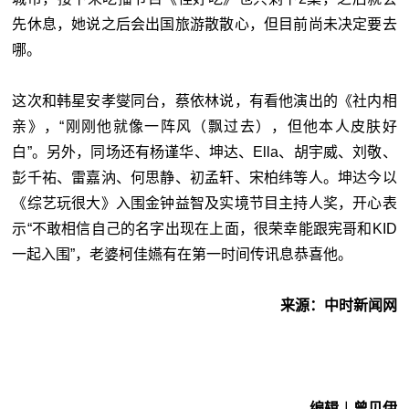
先休息，她说之后会出国旅游散散心，但目前尚未决定要去
哪。
这次和韩星安孝燮同台，蔡依林说，有看他演出的《社内相
亲》，“刚刚他就像一阵风（飘过去），但他本人皮肤好
白”。另外，同场还有杨谨华、坤达、Ella、胡宇威、刘敬、
彭千祐、雷嘉汭、何思静、初孟轩、宋柏纬等人。坤达今以
《综艺玩很大》入围金钟益智及实境节目主持人奖，开心表
示“不敢相信自己的名字出现在上面，很荣幸能跟宪哥和KID
一起入围”，老婆柯佳嬿有在第一时间传讯息恭喜他。
来源：中时新闻网
编辑︱曾贝伊