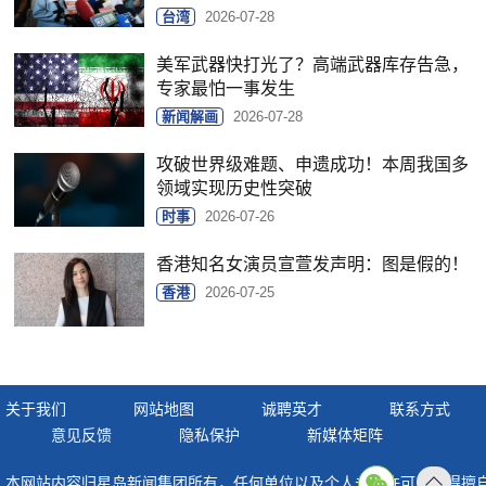
台湾
2026-07-28
美军武器快打光了？高端武器库存告急，
专家最怕一事发生
新闻解画
2026-07-28
攻破世界级难题、申遗成功！本周我国多
领域实现历史性突破
时事
2026-07-26
香港知名女演员宣萱发声明：图是假的！
香港
2026-07-25
关于我们
网站地图
诚聘英才
联系方式
意见反馈
隐私保护
新媒体矩阵
本网站内容归星岛新闻集团所有，任何单位以及个人未经许可，不得擅