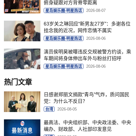
俯身疑跟对方背脊零距离
星岛娱乐圈-明星热话
2026-08-07
63岁关之琳回应“新男友27岁”：多谢各位
挂念我的近况，网传恋情不属实
星岛娱乐圈-明星热话
2026-08-06
演员侯明昊被曝违反交规被警方约谈，乘
车期间将身体伸出车外与粉丝打招呼
星岛娱乐圈-明星热话
2026-08-06
热门文章
日感谢郑丽文捐款“青鸟”气炸，质问国民
党：为什么不反日？
台湾
2026-08-05
最高法、中央组织部、中央政法委、中央
编办、财政部、人社部印发意见