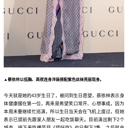
▲蔡依林以低胸、高衩连身洋装搭配紫色丝袜亮丽现身。
今天就是她的43岁生日了，被问到生日愿望，蔡依林表示身
体健康摆在第一位，再来是希望笑口常开、心想事成，因为
本周末要继续忙巡演，所以生日当天会在飞机上度过，但她
表示已提前先跟家人朋友一起吃饭聊天。目前演出剩下2个
城市，接下来吃播节目《怪好吃》也只剩下2集，之后就会