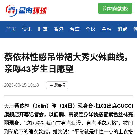
简体/繁體切換
首页
快讯
时事
香港
台湾
全球
金融
消费
蔡依林性感吊带裙大秀火辣曲线，
亲曝43岁生日愿望
2023-09-15 10:18
生成海报
天后
蔡依林（Jolin）昨（14日）现身台北101出席GUCCI
旗舰店开幕记者会，以低胸、高衩连身洋装搭配紫色丝袜亮
丽现身
，“这风格对我而言有点浪漫，有点睡衣风格”，被问
到私底下的睡衣款式，她笑说：“平常就是中性一点的上衣搭