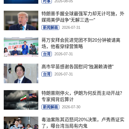
时事
2026-08-05
特朗普手握全球最强军力却无计可施，外
媒揭美伊战争“无解三选一”
新闻解画
2026-07-31
蒋万安拜会民进党团不到20分钟被请离
场，他看穿绿营策略
台湾
2026-07-31
高市早苗感谢各国慰问“独漏赖清德”
台湾
2026-07-31
特朗普刚停火，伊朗为何反而主动开战？
专家揭背后算计
新闻解画
2026-07-30
毒油案陈其迈怒问20%决策，卢秀燕证实
了，曝台湾当局有内鬼