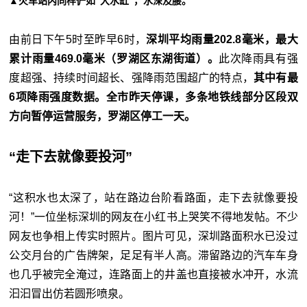
▲火车站内同样俨如“大水缸”，水深及腰。
由前日下午5时至昨早6时，
深圳平均雨量202.8毫米，最大
累计雨量469.0毫米（罗湖区东湖街道）。
此次降雨具有强
度超强、持续时间超长、强降雨范围超广的特点，
其中有最
6项降雨强度数据。全市昨天停课，多条地铁线部分区段双
方向暂停运营服务，罗湖区停工一天。
“走下去就像要投河”
“这积水也太深了，站在路边台阶看路面，走下去就像要投
河！”一位坐标深圳的网友在小红书上哭笑不得地发帖。不少
网友也争相上传实时照片。图片可见，深圳路面积水已没过
公交月台的广告牌架，足足有半人高。滞留路边的汽车车身
也几乎被完全淹过，连路面上的井盖也直接被水冲开，水流
汩汩冒出仿若圆形喷泉。