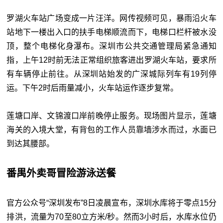
罗湖火车站广场变成一片汪洋。网传视频可见，暴雨沿火车
站地下一楼出入口的扶手电梯顺流而下，电梯口栏杆被水没
顶，整个电梯化身瀑布。深圳市公共交通管理局紧急通知
指，上午12时前无法正常组织旅客进出罗湖火车站，要求所
有车辆停止前往。从深圳站始发的广深城际列车有19列停
运。下午2时后雨量减小，火车站运作逐步复常。
莲塘口岸、文锦渡口岸前晚停止服务。现场图片显示，莲塘
海关的入境大堂，有背包的工作人员靠墙涉水而过，水面已
到达其腰部。
番禺外卖哥冒险游泳送餐
官方公众号“深圳发布”8日凌晨宣布，深圳水库将于零点15分
排洪，流量为70至80立方米/秒。然而3小时后，水库水位仍