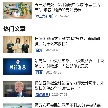
五一好去处│深圳领展中心城“泰享生活
节”，港客即领500元消费券
珠三角新闻
2025-04-28
热门文章
日感谢郑丽文捐款“青鸟”气炸，质问国民
党：为什么不反日？
台湾
2026-08-05
最高法、中央组织部、中央政法委、中央
编办、财政部、人社部印发意见
时事
2026-08-05
特朗普手握全球最强军力却无计可施，外
媒揭美伊战争“无解三选一”
新闻解画
2026-07-31
蒋万安拜会民进党团不到20分钟被请离