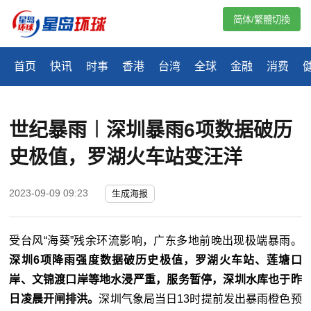
简体/繁體切換
首页
快讯
时事
香港
台湾
全球
金融
消费
世纪暴雨︱深圳暴雨6项数据破历
史极值，罗湖火车站变汪洋
2023-09-09 09:23
生成海报
受台风“海葵”残余环流影响，广东多地前晚出现极端暴雨。
深圳6项降雨强度数据破历史极值，罗湖火车站、莲塘口
岸、文锦渡口岸等地水浸严重，服务暂停，深圳水库也于昨
日凌晨开闸排洪。
深圳气象局当日13时提前发出暴雨橙色预