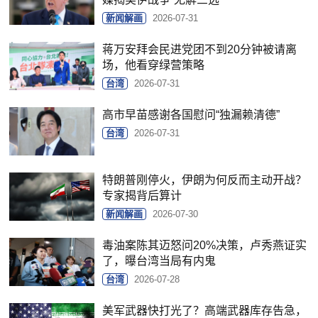
新闻解画
2026-07-31
蒋万安拜会民进党团不到20分钟被请离
场，他看穿绿营策略
台湾
2026-07-31
高市早苗感谢各国慰问“独漏赖清德”
台湾
2026-07-31
特朗普刚停火，伊朗为何反而主动开战？
专家揭背后算计
新闻解画
2026-07-30
毒油案陈其迈怒问20%决策，卢秀燕证实
了，曝台湾当局有内鬼
台湾
2026-07-28
美军武器快打光了？高端武器库存告急，