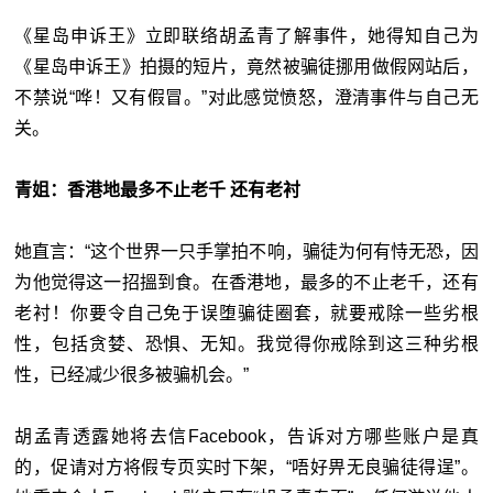
《星岛申诉王》立即联络胡孟青了解事件，她得知自己为
《星岛申诉王》拍摄的短片，竟然被骗徒挪用做假网站后，
不禁说“哗！又有假冒。”对此感觉愤怒，澄清事件与自己无
关。
青姐：香港地最多不止老千 还有老衬
她直言：“这个世界一只手掌拍不响，骗徒为何有恃无恐，因
为他觉得这一招搵到食。在香港地，最多的不止老千，还有
老衬！你要令自己免于误堕骗徒圈套，就要戒除一些劣根
性，包括贪婪、恐惧、无知。我觉得你戒除到这三种劣根
性，已经减少很多被骗机会。”
胡孟青透露她将去信Facebook，告诉对方哪些账户是真
的，促请对方将假专页实时下架，“唔好畀无良骗徒得逞”。