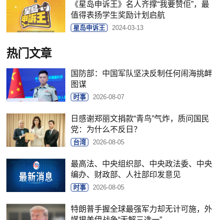
《星岛申诉王》名人齐撑“我要赞佢”，最
值得表扬学生奖励计划启航
星岛申诉王
2024-03-13
热门文章
国防部：中国军队坚决反制任何闹海挑衅
图谋
时事
2026-08-07
日感谢郑丽文捐款“青鸟”气炸，质问国民
党：为什么不反日？
台湾
2026-08-05
最高法、中央组织部、中央政法委、中央
编办、财政部、人社部印发意见
时事
2026-08-05
特朗普手握全球最强军力却无计可施，外
媒揭美伊战争“无解三选一”