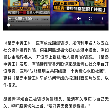
《星岛申诉王》一直有放蛇踢爆骗徒，如何利用名人效应在
社交媒体进行诈骗，伺准网民想揾快钱心态混水摸鱼，例如
冒认金融界名人，开设网上群组“教人投资”的骗案。《星岛
申诉王》发现，有骗徒假冒香港股评家胡孟青在社交平台开
设专页，宣称“与财经朋友共同组建一个免费心水股社团”，
更将《星岛申诉王》早前访问青姐的报道封面图片改图，以
作招徕。
胡孟青得知自己被骗徒伪冒唛头，澄清有关专页与自己无
关，呼吁股民切勿上当，“唔好畀无良骗徒得逞。”