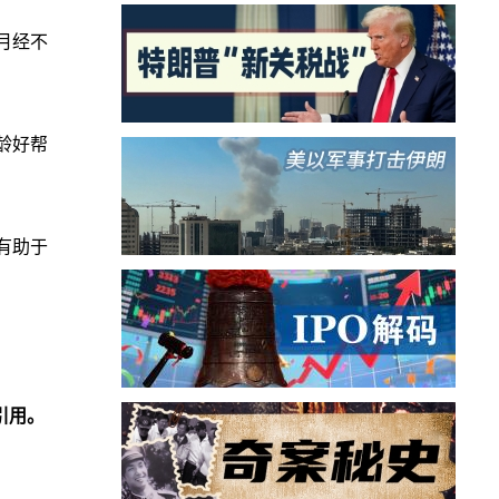
月经不
龄好帮
有助于
引用。