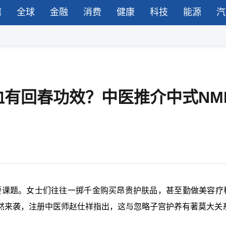
湾
全球
金融
消费
健康
科技
能源
汽
血有回春功效？中医推介中式NM
要课题。女士们往往一掷千金购买昂贵护肤品，甚至勤做美容疗
然来袭，注册中医师赵仕祥指出，这与忽略子宫护养有著莫大关