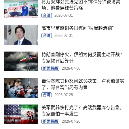
蒋万安拜会民进党团不到20分钟被请离
场，他看穿绿营策略
台湾
2026-07-31
高市早苗感谢各国慰问“独漏赖清德”
台湾
2026-07-31
特朗普刚停火，伊朗为何反而主动开战？
专家揭背后算计
新闻解画
2026-07-30
毒油案陈其迈怒问20%决策，卢秀燕证实
了，曝台湾当局有内鬼
台湾
2026-07-28
美军武器快打光了？高端武器库存告急，
专家最怕一事发生
新闻解画
2026-07-28