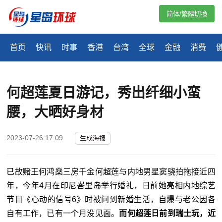
简体/繁體切換
首页
快讯
时事
香港
台湾
全球
金融
消费
何超莲夏日游记，秀出纤细小蛮
腰，大晒好身材
2023-07-26 17:09
生成海报
已故赌王何鸿燊三房千金何超莲与内地男星窦骁拍拖接近四
年，今年4月在印尼峇里岛举行婚礼，日前她亮相内地综艺
节目《心动的信号6》时被问到新婚生活，自爆与老公因各
自有工作，已有一个月没见面。
而何超莲日前到瑞士玩，近