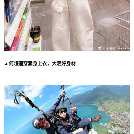
▲何超莲穿紧身上衣，大晒好身材