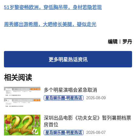
51岁黎姿畅欧洲，穿低胸吊带，身材若隐若现
周秀娜出游希腊，大晒修长美腿，疑似走光
编辑︱罗丹
更多
明星热话
资讯
相关阅读
多个明星演唱会紧急取消
星岛娱乐圈-明星热话
2026-08-09
深圳出品电影《功夫女足》暂列暑期档票
房首位
星岛娱乐圈-明星热话
2026-08-07