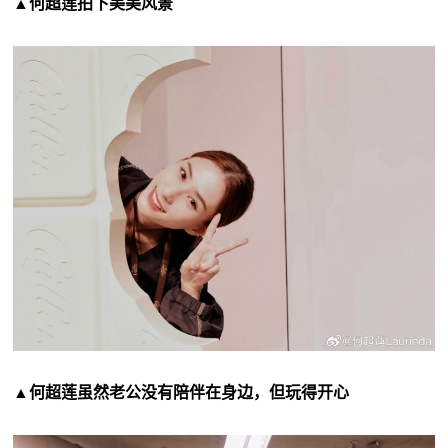
▲何超莲拍下美美风景
▲何超莲虽然老公没有陪伴在身边，但玩得开心