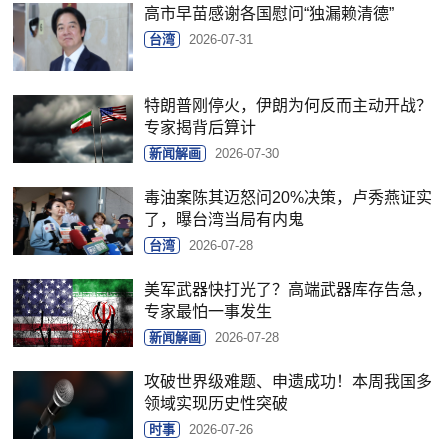
高市早苗感谢各国慰问“独漏赖清德”
台湾
2026-07-31
特朗普刚停火，伊朗为何反而主动开战？
专家揭背后算计
新闻解画
2026-07-30
毒油案陈其迈怒问20%决策，卢秀燕证实
了，曝台湾当局有内鬼
台湾
2026-07-28
美军武器快打光了？高端武器库存告急，
专家最怕一事发生
新闻解画
2026-07-28
攻破世界级难题、申遗成功！本周我国多
领域实现历史性突破
时事
2026-07-26