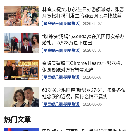
林峰庆祝女儿6岁生日办游艇派对，张馨
月宽松打扮引发二胎疑云网民寻找蛛丝
星岛娱乐圈-明星热话
2026-08-07
“蜘蛛侠”汤姆与Zendaya在英国再次举办
婚礼，以528万包下庄园
星岛娱乐圈-明星热话
2026-08-07
佘诗曼疑胸压Chrome Hearts型男老板，
俯身疑跟对方背脊零距离
星岛娱乐圈-明星热话
2026-08-07
63岁关之琳回应“新男友27岁”：多谢各位
挂念我的近况，网传恋情不属实
星岛娱乐圈-明星热话
2026-08-06
热门文章