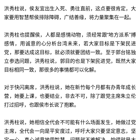
洪秀柱说，侯友宜出生入死、勇往直前，这点要很肯定，大
家要用智慧帮侯排除障碍，广结善缘，将力量聚集在一起。
洪秀柱也提醒侯，人都是感情动物，须经常跟“
地方派系
”搏
感情，用诚意的心分析台湾未来，若大家目标是下架民进
党，那要达成这目标，就必须就要团结一致。至于郭台铭独
立参选问题，洪秀柱说，郭目的也是下架民进党，既然大家
目标相同一致，那很多的事情都可以化解。
对于快闪离席，洪秀柱说，她在新竹每个月都有办青年成长
营，她要上课，也要结业，非去不可，除了跟党主席朱立伦
打过招呼，也跟侯市长说了抱歉。
洪秀柱说，她相信全代会不可能有什么场面发生，她做过党
主席，全代会一向是平安度过，呼吁大家只要坚定意志，坚
定一心，真心诚意地用智慧，问题就不难解决，怕得就是大