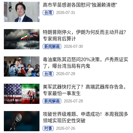
高市早苗感谢各国慰问“独漏赖清德”
台湾
2026-07-31
特朗普刚停火，伊朗为何反而主动开战？
专家揭背后算计
新闻解画
2026-07-30
毒油案陈其迈怒问20%决策，卢秀燕证实
了，曝台湾当局有内鬼
台湾
2026-07-28
美军武器快打光了？高端武器库存告急，
专家最怕一事发生
新闻解画
2026-07-28
攻破世界级难题、申遗成功！本周我国多
领域实现历史性突破
时事
2026-07-26