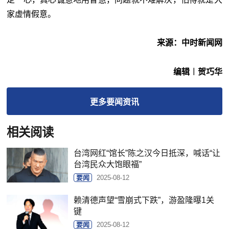
家虚情假意。
来源：中时新闻网
编辑︱贺巧华
更多
要闻
资讯
相关阅读
台湾网红“馆长”陈之汉今日抵深，喊话“让
台湾民众大饱眼福”
要闻
2025-08-12
赖清德声望“雪崩式下跌”，游盈隆曝1关
键
要闻
2025-08-12