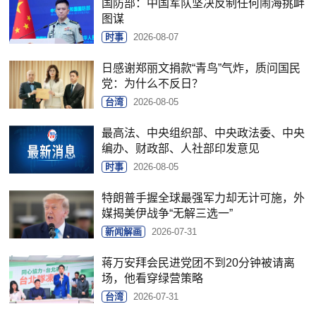
国防部：中国军队坚决反制任何闹海挑衅
图谋
时事
2026-08-07
日感谢郑丽文捐款“青鸟”气炸，质问国民
党：为什么不反日？
台湾
2026-08-05
最高法、中央组织部、中央政法委、中央
编办、财政部、人社部印发意见
时事
2026-08-05
特朗普手握全球最强军力却无计可施，外
媒揭美伊战争“无解三选一”
新闻解画
2026-07-31
蒋万安拜会民进党团不到20分钟被请离
场，他看穿绿营策略
台湾
2026-07-31