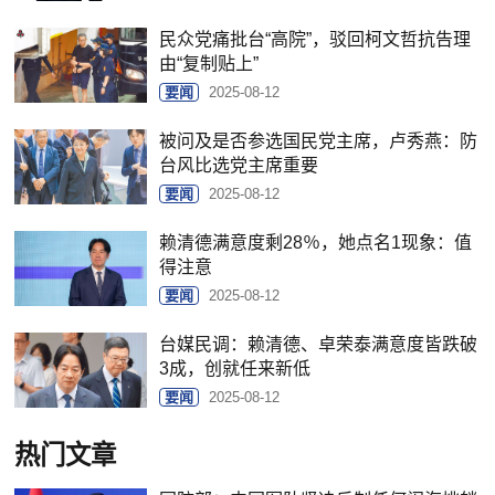
民众党痛批台“高院”，驳回柯文哲抗告理
由“复制贴上”
要闻
2025-08-12
被问及是否参选国民党主席，卢秀燕：防
台风比选党主席重要
要闻
2025-08-12
赖清德满意度剩28％，她点名1现象：值
得注意
要闻
2025-08-12
台媒民调：赖清德、卓荣泰满意度皆跌破
3成，创就任来新低
要闻
2025-08-12
热门文章