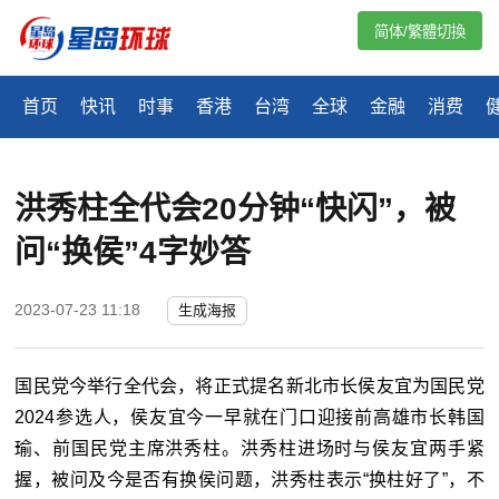
简体/繁體切換
首页
快讯
时事
香港
台湾
全球
金融
消费
​洪秀柱全代会20分钟“快闪”，被
问“换侯”4字妙答
2023-07-23 11:18
生成海报
国民党今举行全代会，将正式提名新北市长侯友宜为国民党
2024参选人，侯友宜今一早就在门口迎接前高雄市长韩国
瑜、前国民党主席洪秀柱。洪秀柱进场时与侯友宜两手紧
握，被问及今是否有换侯问题，洪秀柱表示
“
换柱好了
”
，不