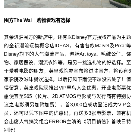
围方The Wai｜购物看戏有选择
其余进驻围方的新店中，还有以Disney官方授权产品为主题
的全新潮流玩物概念店IDEAS，有售各款Marvel及Pixar等
Disney旗下的人气潮流产品，包括Art toys、毛绒公仔、饰
物、家居摆设、潮流衣饰等，是另一挑选礼物的好选择。至
于爱看电影的朋友，英皇戏院亦宣布将进驻围方，将设有6
家影院及滋味餐饮选择，以后打风下雨便不愁没去处了！值
得留意，英皇戏院现推出VIP早鸟入会优惠，开业电影票优
惠便宜至$65（长片、2D ATMOS电影或与发行商有特别协
议之电影须另加附加费），首3,000位成功登记成为VIP会
员，还可以凭下图中的优惠码，再送多3张电影票，兼有机
会出席人气搞笑组合ERROR主演的《阴目侦信》首映日特
别场！