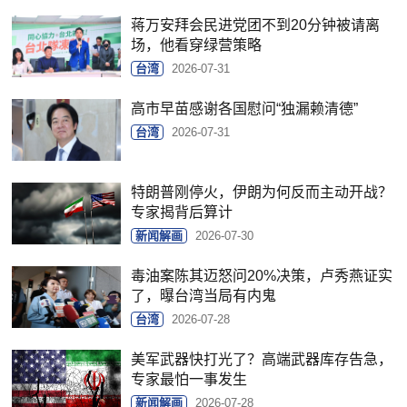
蒋万安拜会民进党团不到20分钟被请离
场，他看穿绿营策略
台湾
2026-07-31
高市早苗感谢各国慰问“独漏赖清德”
台湾
2026-07-31
特朗普刚停火，伊朗为何反而主动开战？
专家揭背后算计
新闻解画
2026-07-30
毒油案陈其迈怒问20%决策，卢秀燕证实
了，曝台湾当局有内鬼
台湾
2026-07-28
美军武器快打光了？高端武器库存告急，
专家最怕一事发生
新闻解画
2026-07-28