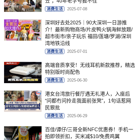
笠”，40年老字号捱不住
消费生活
2025-07-08
深圳好去处2025｜90大深圳一日游推
介！最新购物商场/片皮鸭火锅海鲜放题/
超市街市/亲子玩乐 福田/莲塘/罗湖/深圳
湾地铁沿线
消费生活
2025-07-01
高端音质享受！无线耳机新款推荐，精选
特别版时尚配色
消费生活
2025-06-30
港女台湾旅行餐厅遇无礼港人，入座后
“问都冇问拎走我面前张凳”，1句话惹网
民狠批
消费生活
2025-06-29
百佳/谭仔/三哥全新NFC优惠券！手机一
拍即领折扣，买米减$10/免费鸡翼