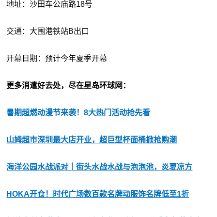
地址：沙田车公庙路18号
交通：大围港铁站B出口
开幕日期：预计今年夏季开幕
更多消遣好去处，尽在星岛环球网：
暑期超燃动漫节来袭！8大热门活动抢先看
山姆超市深圳最大店开业，超巨型杯面桶掀抢购潮
海洋公园水战派对｜街头水战水战与泡泡池，炎夏凉方
HOKA开仓！时代广场数百款名牌动服饰名牌低至1折