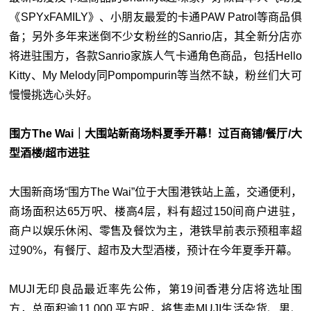
《SPYxFAMILY》、小朋友最爱的卡通PAW Patrol等商品俱
备；另外多年来迷倒不少女粉丝的Sanrio店，其全新分店亦
将进驻围方，各款Sanrio家族人气卡通角色商品，包括Hello
Kitty、My Melody同Pompompurin等当然不缺，粉丝们大可
慢慢挑选心头好。
围方The Wai｜大围站新商场料夏季开幕！过百商铺/餐厅/大
型酒楼/超市进驻
大围新商场“围方The Wai”位于大围港铁站上盖，交通便利，
商场面积达65万呎、楼高4层，料有超过150间商户进驻，
商户以娱乐休闲、零售及餐饮为主，港铁早前表示预租率超
过90%，有餐厅、超市及大型酒楼，预计在今年夏季开幕。
MUJI无印良品最近率先公佈，第19间香港分店将选址围
方，总面积逾11,000 平方呎，将售卖MUJI生活杂货、男、