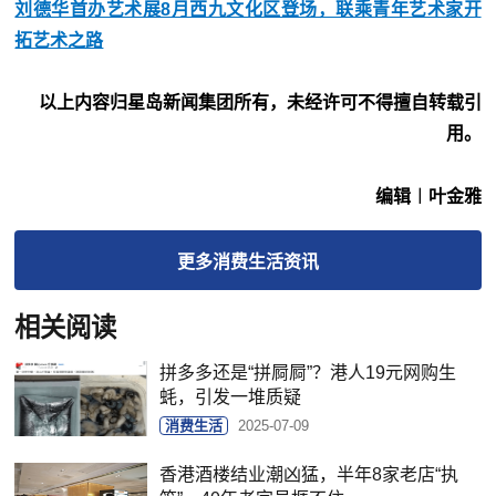
刘德华首办艺术展8月西九文化区登场，联乘青年艺术家开
拓艺术之路
以上内容归星岛新闻集团所有，未经许可不得擅自转载引
用。
编辑︱叶金雅
更多
消费生活
资讯
相关阅读
拼多多还是“拼屙屙”？港人19元网购生
蚝，引发一堆质疑
消费生活
2025-07-09
香港酒楼结业潮凶猛，半年8家老店“执