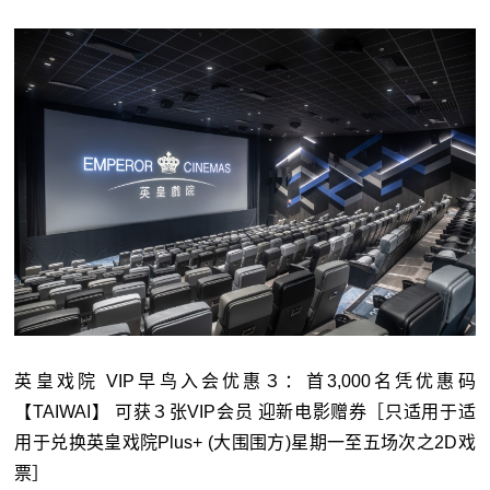
英皇戏院 VIP早鸟入会优惠３：首3,000名凭优惠码
【TAIWAI】 可获３张VIP会员 迎新电影赠券［只适用于适
用于兑换英皇戏院Plus+ (大围围方)星期一至五场次之2D戏
票］