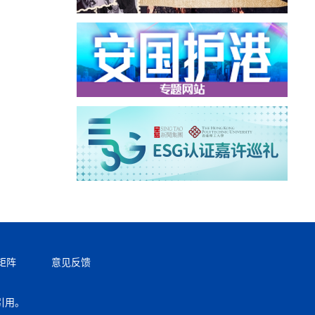
矩阵
意见反馈
引用。
返回顶部