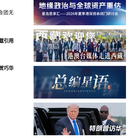
会团无
载引用
贺巧华