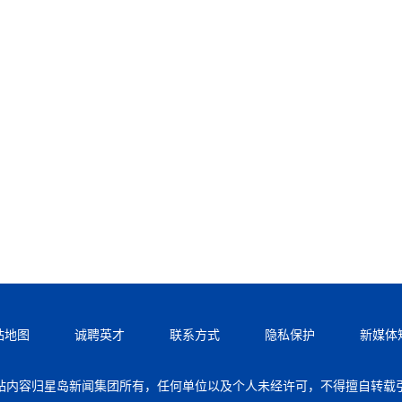
站地图
诚聘英才
联系方式
隐私保护
新媒体
站内容归星岛新闻集团所有，任何单位以及个人未经许可，不得擅自转载