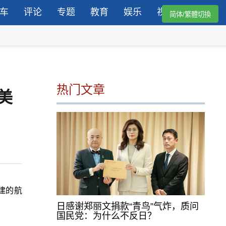
车
评论
专题
教育
娱乐
视频
简体/繁體切換
热门文章
美
建的航
日感谢郑丽文捐款“青鸟”气炸，质问
国民党：为什么不反日？