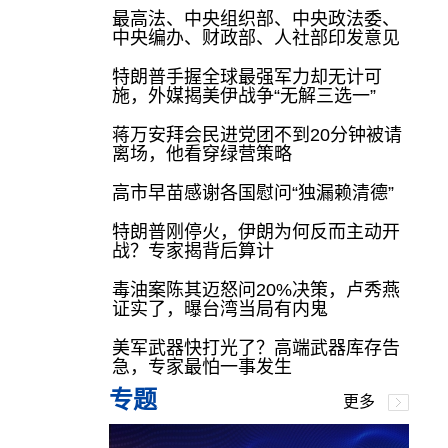
最高法、中央组织部、中央政法委、
中央编办、财政部、人社部印发意见
特朗普手握全球最强军力却无计可
施，外媒揭美伊战争“无解三选一”
蒋万安拜会民进党团不到20分钟被请
离场，他看穿绿营策略
高市早苗感谢各国慰问“独漏赖清德”
特朗普刚停火，伊朗为何反而主动开
战？专家揭背后算计
毒油案陈其迈怒问20%决策，卢秀燕
证实了，曝台湾当局有内鬼
美军武器快打光了？高端武器库存告
急，专家最怕一事发生
专题
更多