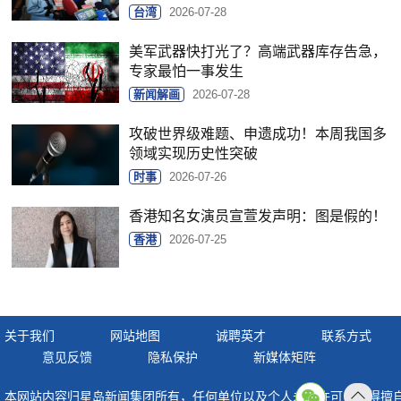
台湾
2026-07-28
美军武器快打光了？高端武器库存告急，
专家最怕一事发生
新闻解画
2026-07-28
攻破世界级难题、申遗成功！本周我国多
领域实现历史性突破
时事
2026-07-26
香港知名女演员宣萱发声明：图是假的！
香港
2026-07-25
关于我们
网站地图
诚聘英才
联系方式
意见反馈
隐私保护
新媒体矩阵
本网站内容归星岛新闻集团所有，任何单位以及个人未经许可，不得擅