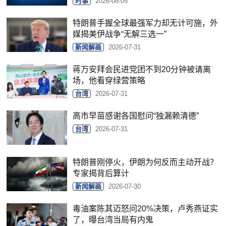
时事
2026-08-05
特朗普手握全球最强军力却无计可施，外
媒揭美伊战争“无解三选一”
新闻解画
2026-07-31
蒋万安拜会民进党团不到20分钟被请离
场，他看穿绿营策略
台湾
2026-07-31
高市早苗感谢各国慰问“独漏赖清德”
台湾
2026-07-31
特朗普刚停火，伊朗为何反而主动开战？
专家揭背后算计
新闻解画
2026-07-30
毒油案陈其迈怒问20%决策，卢秀燕证实
了，曝台湾当局有内鬼