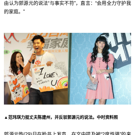
由认为郭源元的说法“与事实不符”，直言：“会用全力守护我
的家庭。”
▲范玮琪力挺丈夫陈建州，并反驳郭源元的说法。中时资料照
郭源元昨(29)日在脸书上发声，在文中提及被“2度性骚”的来