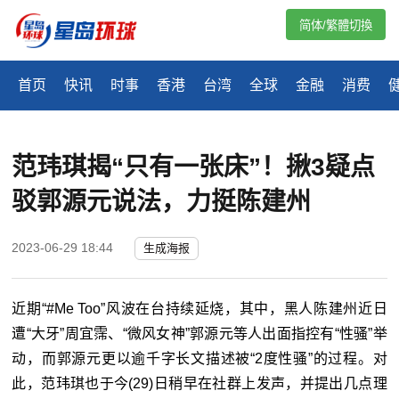
简体/繁體切換
首页
快讯
时事
香港
台湾
全球
金融
消费
​范玮琪揭“只有一张床”！揪3疑点
驳郭源元说法，力挺陈建州
2023-06-29 18:44
生成海报
近期“#Me Too”风波在台持续延烧，其中，黑人陈建州近日
遭“大牙”周宜霈、“微风女神”郭源元等人出面指控有“性骚”举
动，而郭源元更以逾千字长文描述被“2度性骚”的过程。对
此，范玮琪也于今(29)日稍早在社群上发声，并提出几点理