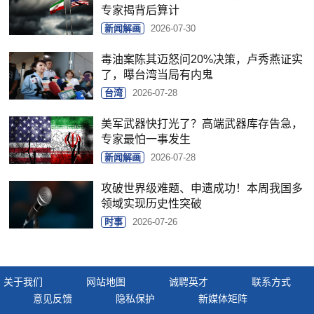
专家揭背后算计
新闻解画
2026-07-30
毒油案陈其迈怒问20%决策，卢秀燕证实
了，曝台湾当局有内鬼
台湾
2026-07-28
美军武器快打光了？高端武器库存告急，
专家最怕一事发生
新闻解画
2026-07-28
攻破世界级难题、申遗成功！本周我国多
领域实现历史性突破
时事
2026-07-26
关于我们
网站地图
诚聘英才
联系方式
意见反馈
隐私保护
新媒体矩阵