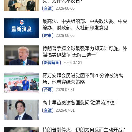
党：为什么不反日？
台湾
2026-08-05
最高法、中央组织部、中央政法委、中央
编办、财政部、人社部印发意见
时事
2026-08-05
特朗普手握全球最强军力却无计可施，外
媒揭美伊战争“无解三选一”
新闻解画
2026-07-31
蒋万安拜会民进党团不到20分钟被请离
场，他看穿绿营策略
台湾
2026-07-31
高市早苗感谢各国慰问“独漏赖清德”
台湾
2026-07-31
特朗普刚停火，伊朗为何反而主动开战？