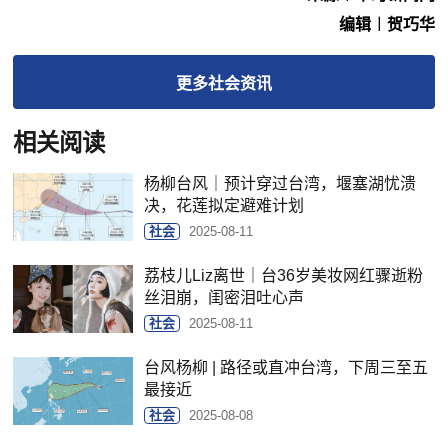
编辑︱贺巧华
更多
社会
资讯
相关阅读
杨柳台风｜预计穿过台湾，堰塞湖忧溃
决，花莲拟定避难计划
社会
2025-08-11
荔枝儿Liz离世｜台36岁美妆网红骤逝粉
丝泪崩，闺密泪吐心声
社会
2025-08-11
台风杨柳 | 路径或直冲台湾，下周三至五
最接近
社会
2025-08-08