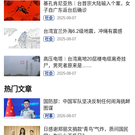
基孔肯尼亚热｜台首宗大陆输入个案，女
子自广东返台后确诊
社会
2025-08-07
台湾宜兰外海6.2级地震，冲绳有震感
社会
2025-08-07
高压电塔︱台湾离地20层楼电缆离奇挂
尸，男死者原来是……
社会
2025-08-07
热门文章
国防部：中国军队坚决反制任何闹海挑衅
图谋
时事
2026-08-07
日感谢郑丽文捐款“青鸟”气炸，质问国民