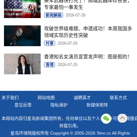
美军武器快打光了？高端武器库存告急，
专家最怕一事发生
新闻解画
2026-07-28
攻破世界级难题、申遗成功！本周我国多
领域实现历史性突破
时事
2026-07-26
香港知名女演员宣萱发声明：图是假的！
香港
2026-07-25
关于我们
网站地图
诚聘英才
联系方式
意见反馈
隐私保护
新媒体矩阵
本网站内容归星岛新闻集团所有，任何单位以及个人未经许可，不得擅
返回
转载引用。
顶部
星岛环球网版权所有 Copyright © 2005-2026 Stnn.cc All Rights