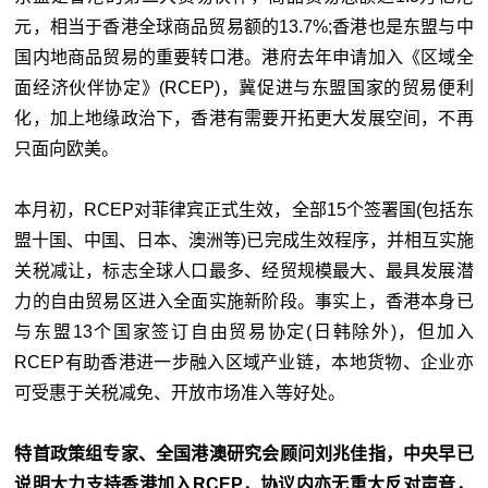
元，相当于香港全球商品贸易额的13.7%;香港也是东盟与中
国内地商品贸易的重要转口港。港府去年申请加入《区域全
面经济伙伴协定》(RCEP)，冀促进与东盟国家的贸易便利
化，加上地缘政治下，香港有需要开拓更大发展空间，不再
只面向欧美。
本月初，RCEP对菲律宾正式生效，全部15个签署国(包括东
盟十国、中国、日本、澳洲等)已完成生效程序，并相互实施
关税减让，标志全球人口最多、经贸规模最大、最具发展潜
力的自由贸易区进入全面实施新阶段。事实上，香港本身已
与东盟13个国家签订自由贸易协定(日韩除外)，但加入
RCEP有助香港进一步融入区域产业链，本地货物、企业亦
可受惠于关税减免、开放市场准入等好处。
特首政策组专家、全国港澳研究会顾问刘兆佳指，中央早已
说明大力支持香港加入RCEP，协议内亦无重大反对声音，