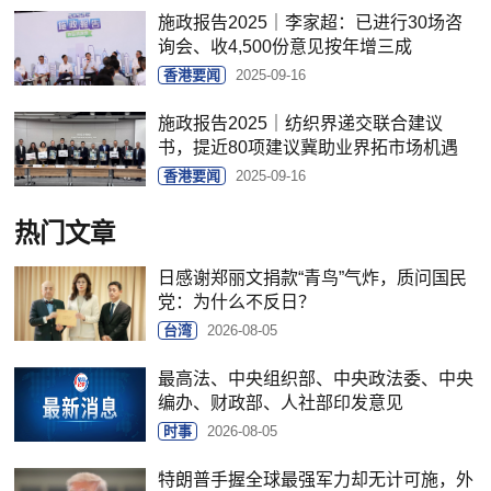
施政报告2025｜李家超：已进行30场咨
询会、收4,500份意见按年增三成
香港要闻
2025-09-16
施政报告2025｜纺织界递交联合建议
书，提近80项建议冀助业界拓市场机遇
香港要闻
2025-09-16
热门文章
日感谢郑丽文捐款“青鸟”气炸，质问国民
党：为什么不反日？
台湾
2026-08-05
最高法、中央组织部、中央政法委、中央
编办、财政部、人社部印发意见
时事
2026-08-05
特朗普手握全球最强军力却无计可施，外