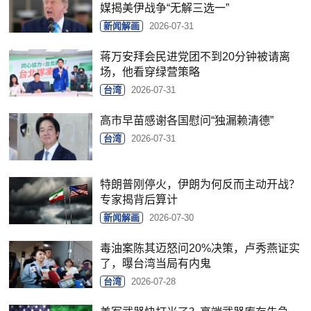
媒揭美伊战争“无解三选一”
新闻解画
2026-07-31
蒋万安拜会民进党团不到20分钟被请离
场，他看穿绿营策略
台湾
2026-07-31
高市早苗感谢各国慰问“独漏赖清德”
台湾
2026-07-31
特朗普刚停火，伊朗为何反而主动开战？
专家揭背后算计
新闻解画
2026-07-30
毒油案陈其迈怒问20%决策，卢秀燕证实
了，曝台湾当局有内鬼
台湾
2026-07-28