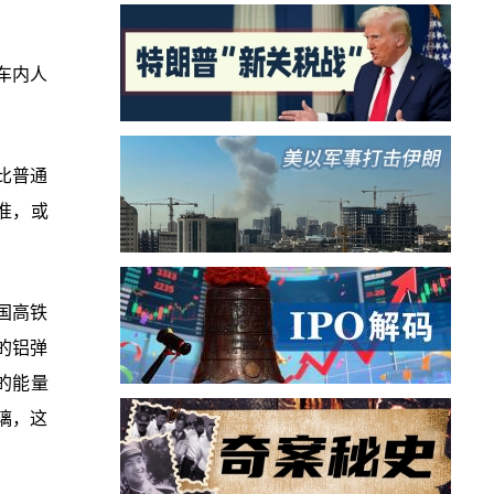
车内人
比普通
准，或
国高铁
的铝弹
的能量
璃，这