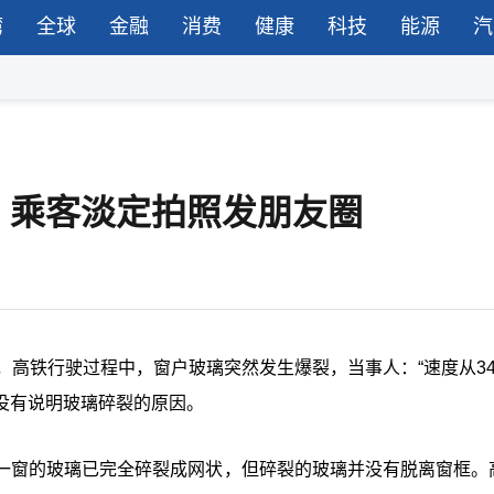
湾
全球
金融
消费
健康
科技
能源
汽
，乘客淡定拍照发朋友圈
，高铁行驶过程中，窗户玻璃突然发生爆裂，当事人：“速度从34
并没有说明玻璃碎裂的原因。
一窗的玻璃已完全碎裂成网状，但碎裂的玻璃并没有脱离窗框。