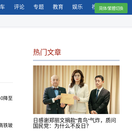
车
评论
专题
教育
娱乐
视频
简体/繁體切換
热门文章
0降至
日感谢郑丽文捐款“青鸟”气炸，质问
高铁玻
国民党：为什么不反日？