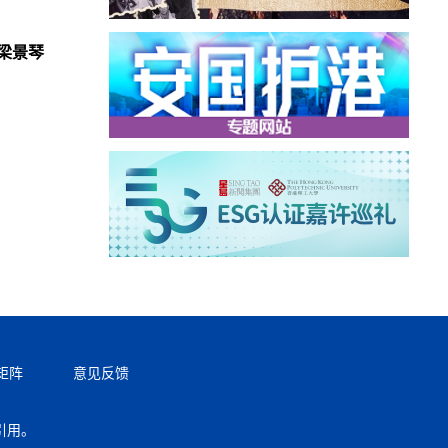
梁景琴
矩阵
意见反馈
引用。
返回顶部