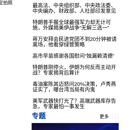
定拍照
最高法、中央组织部、中央政法委、
中央编办、财政部、人社部印发意见
特朗普手握全球最强军力却无计可
施，外媒揭美伊战争“无解三选一”
蒋万安拜会民进党团不到20分钟被请
离场，他看穿绿营策略
高市早苗感谢各国慰问“独漏赖清德”
特朗普刚停火，伊朗为何反而主动开
战？专家揭背后算计
毒油案陈其迈怒问20%决策，卢秀燕
证实了，曝台湾当局有内鬼
美军武器快打光了？高端武器库存告
急，专家最怕一事发生
专题
更多