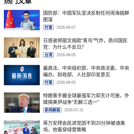
热门文章
国防部：中国军队坚决反制任何闹海挑衅
图谋
时事
2026-08-07
日感谢郑丽文捐款“青鸟”气炸，质问国民
党：为什么不反日？
台湾
2026-08-05
最高法、中央组织部、中央政法委、中央
编办、财政部、人社部印发意见
时事
2026-08-05
特朗普手握全球最强军力却无计可施，外
媒揭美伊战争“无解三选一”
新闻解画
2026-07-31
蒋万安拜会民进党团不到20分钟被请离
场，他看穿绿营策略