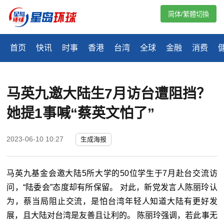
简体/繁體切換
首页
快讯
时事
香港
台湾
全球
金融
消费
马英九邀大陆生7月访台遭阻挡？ 
她提1事喊“蔡英文怕了”
2023-06-10 10:27
生成海报
马英九基金会邀大陆5所大学的50位学生于7月赴台交流访
问，“
陆委会
”态度却有所保留。 对此，新党发言人陈丽玲认
为，蔡当局阻止交流，是怕台湾年轻人知道大陆有更好发
展，且大陆对台湾是友善且让利的。 陈丽玲强调，若此事无