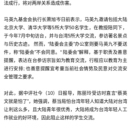
法成行，将对两岸关系造成伤害。
马英九基金会执行长萧旭岑日前表示，马英九邀请包括大陆
北京大学、清华大学等5所大学50名学生，在教授陪同下，
于今年7月中旬访台，并与台湾5所大学交流，参访著名景点
与历史古迹。 然而，“
陆委会主委
”办公室则要马英九不要送
件，称“
陆委会
”不会同意。“
陆委会
”解释，基于职责及善意
提醒，表达在台参访宗旨如为教育交流，行程应以教育为主
进行安排; 也善意提醒宜考量当前社会情势及民意对交流安
全管理之要求。
对此，据中评社今（10）日报导，陈丽玲受访时直言“蔡英
文就是怕了”，她强调，蔡当局怕台湾年轻人知道大陆对台湾
让利这么多，且大陆青年很优秀，大陆将成为台湾年轻人工
作就业的好环境，因此阻止这样的学生交流。