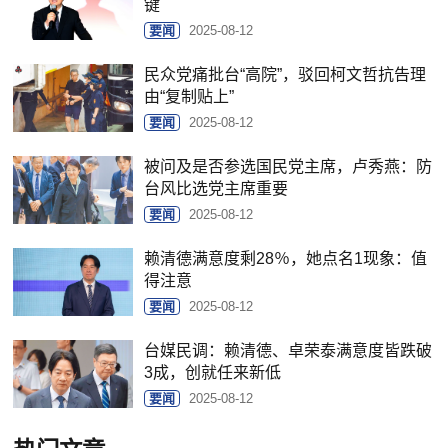
键
要闻
2025-08-12
民众党痛批台“高院”，驳回柯文哲抗告理
由“复制贴上”
要闻
2025-08-12
被问及是否参选国民党主席，卢秀燕：防
台风比选党主席重要
要闻
2025-08-12
赖清德满意度剩28％，她点名1现象：值
得注意
要闻
2025-08-12
台媒民调：赖清德、卓荣泰满意度皆跌破
3成，创就任来新低
要闻
2025-08-12