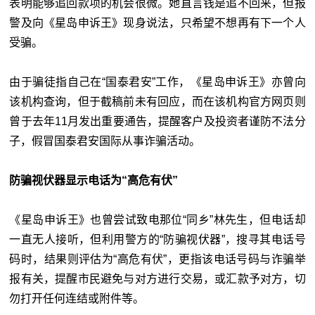
表明能够追回款项的机会很微。她直言钱是追不回来，但报
警及向《星岛申诉王》现身说法，只希望不想再有下一个人
受骗。
由于骗徒指自己在“国泰君安”工作，《星岛申诉王》亦曾向
该机构查询，但于截稿前未有回应，而在该机构官方网页则
曾于去年11月发出重要通告，提醒客户及投资者谨防不法分
子，假冒国泰君安国际从事诈骗活动。
防骗视伏器显示电话为“高危有伏”
《星岛申诉王》也曾尝试致电那位“同乡”林先生，但电话却
一直无人接听，但利用警方的“防骗视伏器”，搜寻其电话号
码时，结果则评估为“高危有伏”，更指该电话号码与诈骗举
报有关，提醒市民避免与对方进行交易，或汇款予对方，切
勿打开任何连结或附件等。