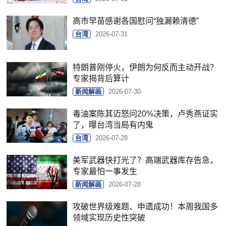
高市早苗感谢各国慰问“独漏赖清德”
台湾
2026-07-31
特朗普刚停火，伊朗为何反而主动开战？
专家揭背后算计
新闻解画
2026-07-30
毒油案陈其迈怒问20%决策，卢秀燕证实
了，曝台湾当局有内鬼
台湾
2026-07-28
美军武器快打光了？高端武器库存告急，
专家最怕一事发生
新闻解画
2026-07-28
攻破世界级难题、申遗成功！本周我国多
领域实现历史性突破