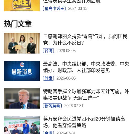
值得表扬学生奖励计划启航
星岛申诉王
2024-03-13
热门文章
日感谢郑丽文捐款“青鸟”气炸，质问国民
党：为什么不反日？
台湾
2026-08-05
最高法、中央组织部、中央政法委、中央
编办、财政部、人社部印发意见
时事
2026-08-05
特朗普手握全球最强军力却无计可施，外
媒揭美伊战争“无解三选一”
新闻解画
2026-07-31
蒋万安拜会民进党团不到20分钟被请离
场，他看穿绿营策略
台湾
2026-07-31