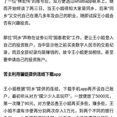
了一位“林宏伟”的账号后，双方便透过whatsapp联系上，继
而开始倾谈了两三日，当王小姐得知大家是同乡，后来“同
乡”又交代自己在港几多年及自己的职业，随即试探王小姐会
否有兴趣投资。
那位“同乡”声称在证劵公司“国泰君安”工作，更让王小姐登入
自己的投资账户，当中显示他之前买卖数字人民币的交易纪
录，而且全部纪录均是赚钱的，故令王小姐更加相信，甚至
要申请自己的投资账户。
苦主利用骗徒提供连结下载app
王小姐根据“同乡”提供的连结，下载手机app再开设自己账
户，最初听从对方“摆少少入去玩吓”，一放便放了5000元，
第一次赚了90元，对方便怂恿王小姐再买多些，赚多些，王
小姐不虞有诈便再分别两次存入1万元，到两个不同的银行