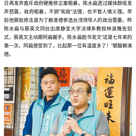
日再发声直斥政府硬推修正案粗暴。陈水扁透过媒体群组发
声怒轰，政府粗暴，不顾“宪政”法理，也不管人情义理。早
前他狠批修法是为了赖清德参选台湾领导人的政治需要。昨
陈水扁与蔡英文同台出席静宜大学法律系教授林淑雅告别
式，蔡英文主动跟阿扁握手。陈水扁脸书发文“这是七年来的
第一次，阿扁感受到了，比起那一位有温度多了！”狠酸赖清
德。