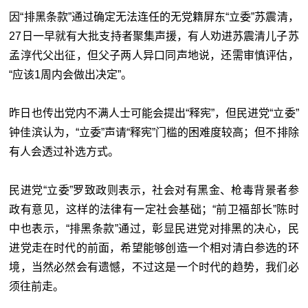
因“排黑条款”通过确定无法连任的无党籍屏东“立委”苏震清，
27日一早就有大批支持者聚集声援，有人劝进苏震清儿子苏
孟淳代父出征，但父子两人异口同声地说，还需审慎评估，
“应该1周内会做出决定”。
昨日也传出党内不满人士可能会提出“释宪”，但民进党“立委”
钟佳滨认为，“立委”声请“释宪”门槛的困难度较高；但不排除
有人会透过补选方式。
民进党“立委”罗致政则表示，社会对有黑金、枪毒背景者参
政有意见，这样的法律有一定社会基础；“前卫福部长”陈时
中也表示，“排黑条款”通过，彰显民进党对排黑的决心，民
进党走在时代的前面，希望能够创造一个相对清白参选的环
境，当然必然会有遗憾，不过这是一个时代的趋势，我们必
须往前走。