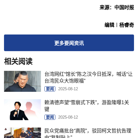
来源：中国时报
编辑︱杨睿奇
更多
要闻
资讯
相关阅读
台湾网红“馆长”陈之汉今日抵深，喊话“让
台湾民众大饱眼福”
要闻
2025-08-12
赖清德声望“雪崩式下跌”，游盈隆曝1关
键
要闻
2025-08-12
民众党痛批台“高院”，驳回柯文哲抗告理
由“复制贴上”