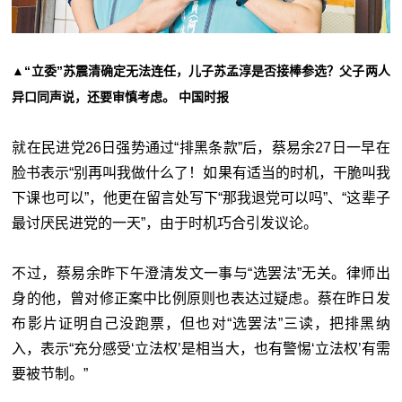
▲“立委”苏震清确定无法连任，儿子苏孟淳是否接棒参选？父子两人
异口同声说，还要审慎考虑。 中国时报
就在民进党26日强势通过“排黑条款”后，蔡易余27日一早在
脸书表示“别再叫我做什么了！如果有适当的时机，干脆叫我
下课也可以”，他更在留言处写下“那我退党可以吗”、“这辈子
最讨厌民进党的一天”，由于时机巧合引发议论。
不过，蔡易余昨下午澄清发文一事与“选罢法”无关。律师出
身的他，曾对修正案中比例原则也表达过疑虑。蔡在昨日发
布影片证明自己没跑票，但也对“选罢法”三读，把排黑纳
入，表示“充分感受‘立法权’是相当大，也有警惕‘立法权’有需
要被节制。”