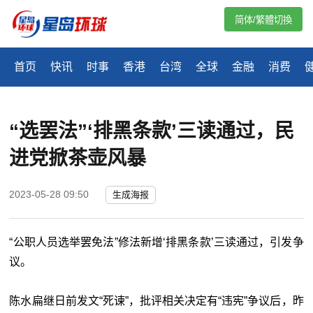
简体/繁體切換
首页
快讯
时事
香港
台湾
全球
金融
消费
“选罢法”‘排黑条款’三读通过，民
进党掀茶壶风暴
2023-05-28 09:50
生成海报
“公职人员选举罢免法”修法新增‘排黑条款’三读通过，引发争
议。
陈水扁继日前发文“死谏”，批评相关决定有“违宪”争议后，昨