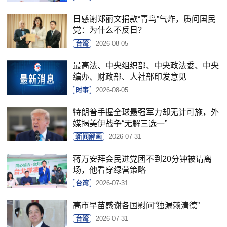
日感谢郑丽文捐款“青鸟”气炸，质问国民
党：为什么不反日？
台湾
2026-08-05
最高法、中央组织部、中央政法委、中央
编办、财政部、人社部印发意见
时事
2026-08-05
特朗普手握全球最强军力却无计可施，外
媒揭美伊战争“无解三选一”
新闻解画
2026-07-31
蒋万安拜会民进党团不到20分钟被请离
场，他看穿绿营策略
台湾
2026-07-31
高市早苗感谢各国慰问“独漏赖清德”
台湾
2026-07-31