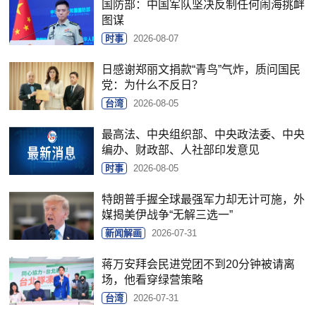
国防部：中国军队坚决反制任何闹海挑衅
图谋
时事
2026-08-07
日感谢郑丽文捐款“青鸟”气炸，质问国民
党：为什么不反日？
台湾
2026-08-05
最高法、中央组织部、中央政法委、中央
编办、财政部、人社部印发意见
时事
2026-08-05
特朗普手握全球最强军力却无计可施，外
媒揭美伊战争“无解三选一”
新闻解画
2026-07-31
蒋万安拜会民进党团不到20分钟被请离
场，他看穿绿营策略
台湾
2026-07-31