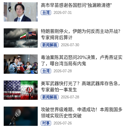
高市早苗感谢各国慰问“独漏赖清德”
台湾
2026-07-31
特朗普刚停火，伊朗为何反而主动开战？
专家揭背后算计
新闻解画
2026-07-30
毒油案陈其迈怒问20%决策，卢秀燕证实
了，曝台湾当局有内鬼
台湾
2026-07-28
美军武器快打光了？高端武器库存告急，
专家最怕一事发生
新闻解画
2026-07-28
攻破世界级难题、申遗成功！本周我国多
领域实现历史性突破
时事
2026-07-26