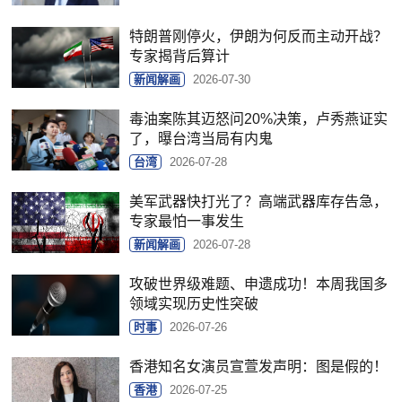
特朗普刚停火，伊朗为何反而主动开战？
专家揭背后算计
新闻解画
2026-07-30
毒油案陈其迈怒问20%决策，卢秀燕证实
了，曝台湾当局有内鬼
台湾
2026-07-28
美军武器快打光了？高端武器库存告急，
专家最怕一事发生
新闻解画
2026-07-28
攻破世界级难题、申遗成功！本周我国多
领域实现历史性突破
时事
2026-07-26
香港知名女演员宣萱发声明：图是假的！
香港
2026-07-25