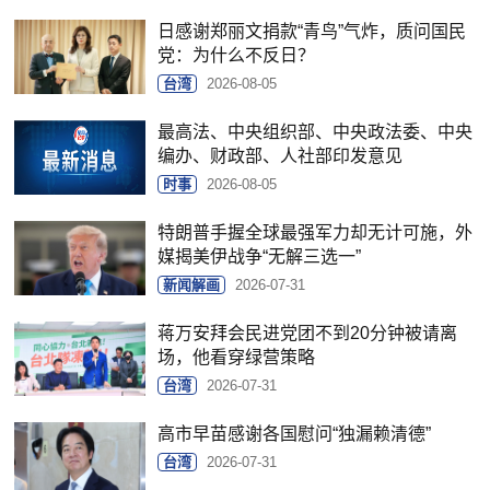
日感谢郑丽文捐款“青鸟”气炸，质问国民
党：为什么不反日？
台湾
2026-08-05
最高法、中央组织部、中央政法委、中央
编办、财政部、人社部印发意见
时事
2026-08-05
特朗普手握全球最强军力却无计可施，外
媒揭美伊战争“无解三选一”
新闻解画
2026-07-31
蒋万安拜会民进党团不到20分钟被请离
场，他看穿绿营策略
台湾
2026-07-31
高市早苗感谢各国慰问“独漏赖清德”
台湾
2026-07-31