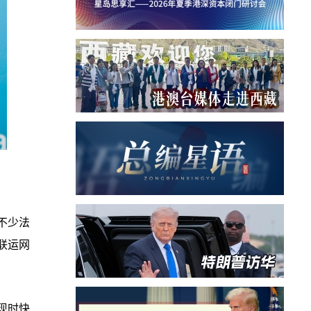
不少法
联运网
现时快