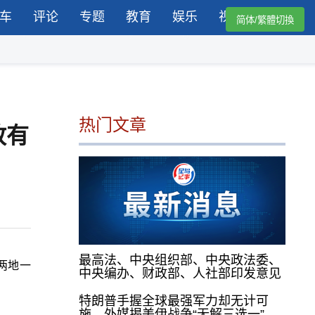
车
评论
专题
教育
娱乐
视频
简体/繁體切換
热门文章
放有
最高法、中央组织部、中央政法委、
两地一
中央编办、财政部、人社部印发意见
特朗普手握全球最强军力却无计可
施，外媒揭美伊战争“无解三选一”