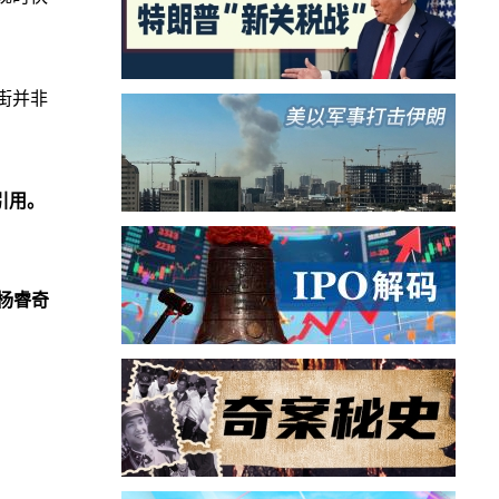
街并非
。
引用。
杨睿奇