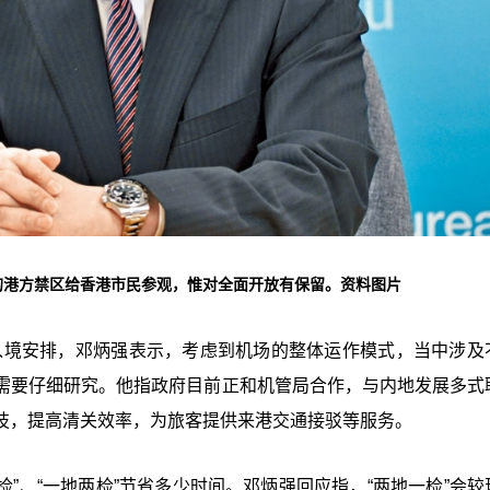
的港方禁区给香港市民参观，惟对全面开放有保留。资料图片
出入境安排，邓炳强表示，考虑到机场的整体运作模式，当中涉及
需要仔细研究。他指政府目前正和机管局合作，与内地发展多式
技，提高清关效率，为旅客提供来港交通接驳等服务。
检”、“一地两检”节省多少时间。邓炳强回应指，“两地一检”会较