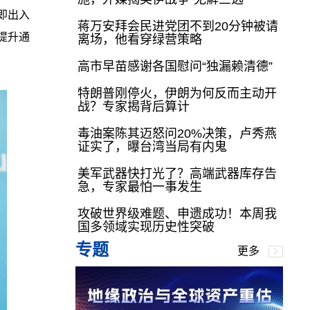
即出入
蒋万安拜会民进党团不到20分钟被请
提升通
离场，他看穿绿营策略
高市早苗感谢各国慰问“独漏赖清德”
特朗普刚停火，伊朗为何反而主动开
战？专家揭背后算计
毒油案陈其迈怒问20%决策，卢秀燕
证实了，曝台湾当局有内鬼
美军武器快打光了？高端武器库存告
急，专家最怕一事发生
攻破世界级难题、申遗成功！本周我
国多领域实现历史性突破
专题
更多