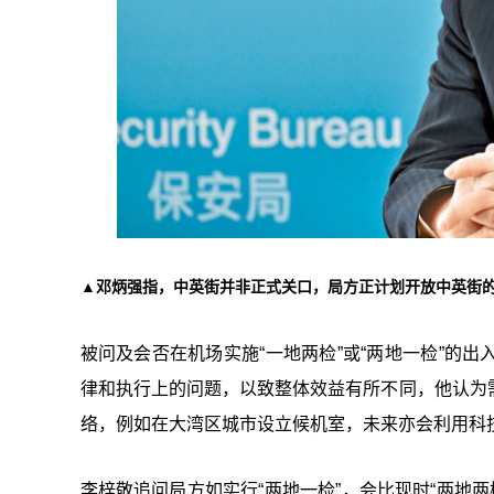
▲邓炳强指，中英街并非正式关口，局方正计划开放中英街
被问及会否在机场实施“一地两检”或“两地一检”的
律和执行上的问题，以致整体效益有所不同，他认为
络，例如在大湾区城市设立候机室，未来亦会利用科
李梓敬追问局方如实行“两地一检”，会比现时“两地两