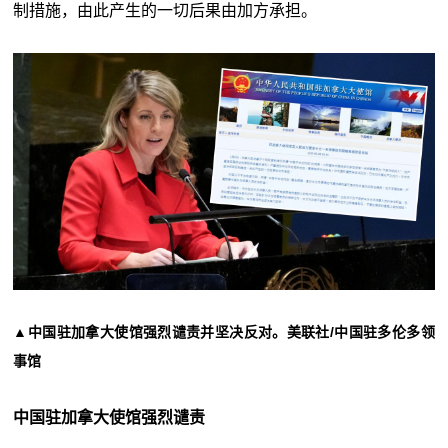
制措施，由此产生的一切后果由加方承担。
▲中国驻加拿大使馆强烈谴责并坚决反对。美联社/中国驻多伦多领
事馆
中国驻加拿大使馆强烈谴责