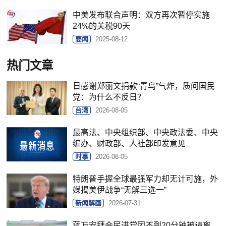
中美发布联合声明：双方再次暂停实施
24%的关税90天
要闻
2025-08-12
热门文章
日感谢郑丽文捐款“青鸟”气炸，质问国民
党：为什么不反日？
台湾
2026-08-05
最高法、中央组织部、中央政法委、中央
编办、财政部、人社部印发意见
时事
2026-08-05
特朗普手握全球最强军力却无计可施，外
媒揭美伊战争“无解三选一”
新闻解画
2026-07-31
蒋万安拜会民进党团不到20分钟被请离