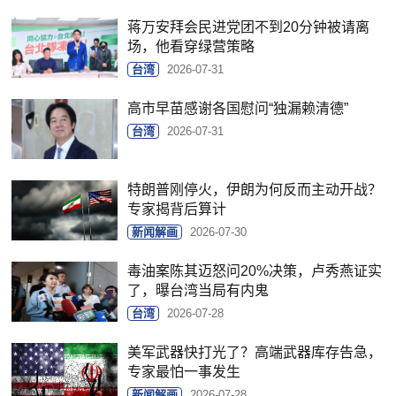
蒋万安拜会民进党团不到20分钟被请离
场，他看穿绿营策略
台湾
2026-07-31
高市早苗感谢各国慰问“独漏赖清德”
台湾
2026-07-31
特朗普刚停火，伊朗为何反而主动开战？
专家揭背后算计
新闻解画
2026-07-30
毒油案陈其迈怒问20%决策，卢秀燕证实
了，曝台湾当局有内鬼
台湾
2026-07-28
美军武器快打光了？高端武器库存告急，
专家最怕一事发生
新闻解画
2026-07-28