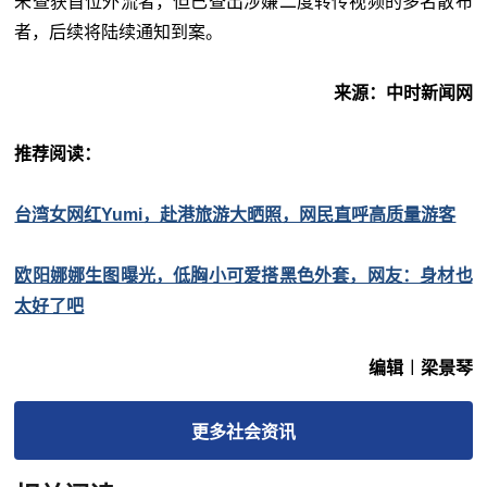
未查获首位外流者，但已查出涉嫌二度转传视频的多名散布
者，后续将陆续通知到案。
来源：中时新闻网
推荐阅读：
台湾女网红Yumi，赴港旅游大晒照，网民直呼高质量游客
欧阳娜娜生图曝光，低胸小可爱搭黑色外套，网友：身材也
太好了吧
编辑︱梁景琴
更多
社会
资讯