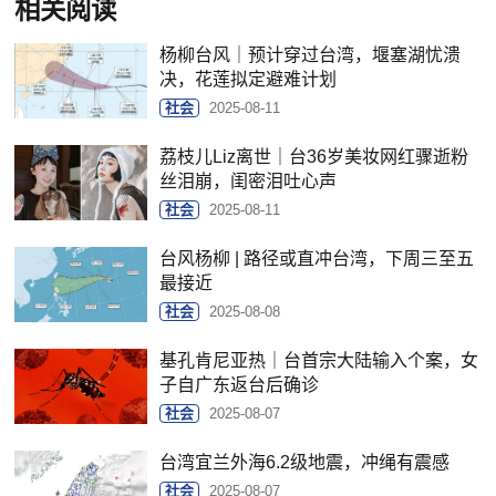
相关阅读
杨柳台风｜预计穿过台湾，堰塞湖忧溃
决，花莲拟定避难计划
社会
2025-08-11
荔枝儿Liz离世｜台36岁美妆网红骤逝粉
丝泪崩，闺密泪吐心声
社会
2025-08-11
台风杨柳 | 路径或直冲台湾，下周三至五
最接近
社会
2025-08-08
基孔肯尼亚热｜台首宗大陆输入个案，女
子自广东返台后确诊
社会
2025-08-07
台湾宜兰外海6.2级地震，冲绳有震感
社会
2025-08-07