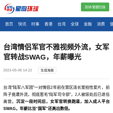
简体/繁體切換
首页
快讯
时事
香港
台湾
全球
金融
消费
台湾情侣军官不雅视频外流，女军
官转战SWAG，年薪曝光
2023-05-06 14:22
生成海报
台湾“陆军八军团”一对情侣2年前在营区连长室拍性爱片，前
阵子竟遭外流，彻底惹毛“陆军司令部”，2人被惩处后已退伍
离营。
沉淀一段时间后，女军官转换跑道，加入成人平台
SWAG，年薪比当“国军”还高出数倍。