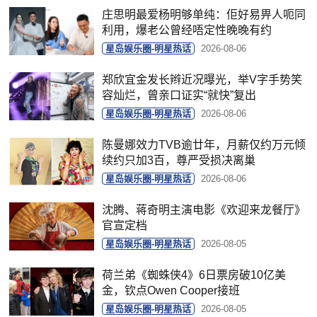
庄思明最爱杨明够单纯：佢好易畀人呃同
利用，爆老公曾经唔定性晚晚有约
星岛娱乐圈-明星热话
2026-08-06
郑欣宜金发长辫近况曝光，举V字手势笑
容灿烂，曾亲口证实“就快”复出
星岛娱乐圈-明星热话
2026-08-06
陈曼娜效力TVB逾廿年，月薪仅约万元倾
续约只加3百，尊严受损决离巢
星岛娱乐圈-明星热话
2026-08-06
沈腾、蒋奇明主演电影《欢迎来龙餐厅》
官宣定档
星岛娱乐圈-明星热话
2026-08-05
荷兰弟《蜘蛛侠4》6日票房破10亿美
金，钦点Owen Cooper接班
星岛娱乐圈-明星热话
2026-08-05