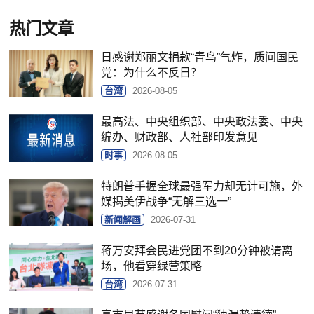
热门文章
日感谢郑丽文捐款“青鸟”气炸，质问国民
党：为什么不反日？
台湾
2026-08-05
最高法、中央组织部、中央政法委、中央
编办、财政部、人社部印发意见
时事
2026-08-05
特朗普手握全球最强军力却无计可施，外
媒揭美伊战争“无解三选一”
新闻解画
2026-07-31
蒋万安拜会民进党团不到20分钟被请离
场，他看穿绿营策略
台湾
2026-07-31