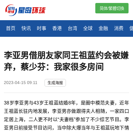
简体/繁體切換
首页
快讯
时事
香港
台湾
全球
金融
消费
李亚男借朋友家同王祖蓝约会被嫌
弃，蔡少芬：我家很多房间
2023-04-15 09:11
生成海报
38岁李亚男与43岁王祖蓝结婚8年，是圈中模范夫妻，近年
王祖蓝长驻内地发展，李亚男亦做跟得夫人相随，一家四口
定居上海，二人更不时以“夫妻档”参加了不少综艺节目。李
亚男日前接受节目访问，当中除大爆当年与王祖蓝玩地下情