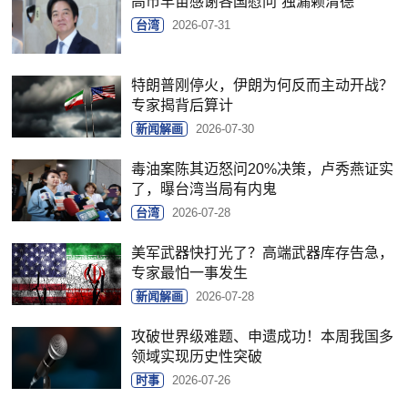
高市早苗感谢各国慰问“独漏赖清德”
台湾
2026-07-31
特朗普刚停火，伊朗为何反而主动开战？
专家揭背后算计
新闻解画
2026-07-30
毒油案陈其迈怒问20%决策，卢秀燕证实
了，曝台湾当局有内鬼
台湾
2026-07-28
美军武器快打光了？高端武器库存告急，
专家最怕一事发生
新闻解画
2026-07-28
攻破世界级难题、申遗成功！本周我国多
领域实现历史性突破
时事
2026-07-26