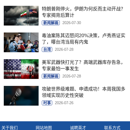
特朗普刚停火，伊朗为何反而主动开战？
专家揭背后算计
新闻解画
2026-07-30
毒油案陈其迈怒问20%决策，卢秀燕证实
了，曝台湾当局有内鬼
台湾
2026-07-28
美军武器快打光了？高端武器库存告急，
专家最怕一事发生
新闻解画
2026-07-28
攻破世界级难题、申遗成功！本周我国多
领域实现历史性突破
时事
2026-07-26
关于我们
网站地图
诚聘英才
联系方式