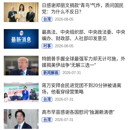
日感谢郑丽文捐款“青鸟”气炸，质问国民
党：为什么不反日？
台湾
2026-08-05
最高法、中央组织部、中央政法委、中央
编办、财政部、人社部印发意见
时事
2026-08-05
特朗普手握全球最强军力却无计可施，外
媒揭美伊战争“无解三选一”
新闻解画
2026-07-31
蒋万安拜会民进党团不到20分钟被请离
场，他看穿绿营策略
台湾
2026-07-31
高市早苗感谢各国慰问“独漏赖清德”
台湾
2026-07-31