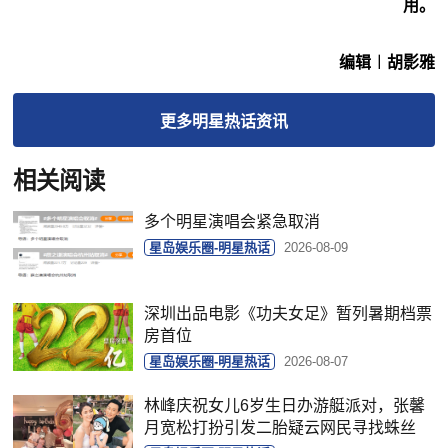
用。
编辑︱胡影雅
更多
明星热话
资讯
相关阅读
多个明星演唱会紧急取消
星岛娱乐圈-明星热话
2026-08-09
深圳出品电影《功夫女足》暂列暑期档票
房首位
星岛娱乐圈-明星热话
2026-08-07
林峰庆祝女儿6岁生日办游艇派对，张馨
月宽松打扮引发二胎疑云网民寻找蛛丝