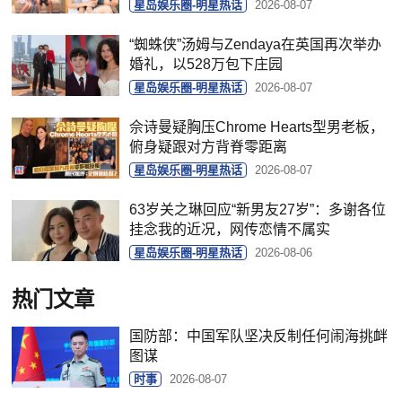
星岛娱乐圈-明星热话
2026-08-07
“蜘蛛侠”汤姆与Zendaya在英国再次举办
婚礼，以528万包下庄园
星岛娱乐圈-明星热话
2026-08-07
佘诗曼疑胸压Chrome Hearts型男老板，
俯身疑跟对方背脊零距离
星岛娱乐圈-明星热话
2026-08-07
63岁关之琳回应“新男友27岁”：多谢各位
挂念我的近况，网传恋情不属实
星岛娱乐圈-明星热话
2026-08-06
热门文章
国防部：中国军队坚决反制任何闹海挑衅
图谋
时事
2026-08-07