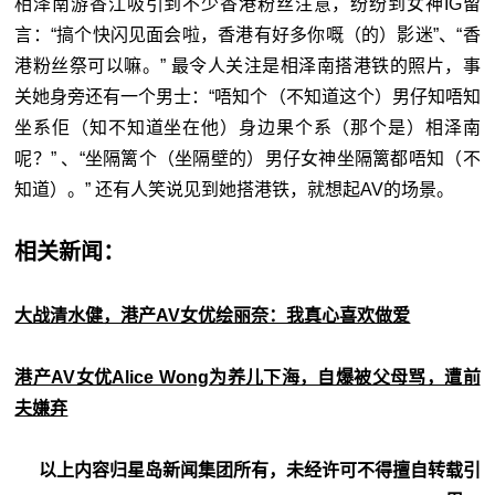
相泽南游香江吸引到不少香港粉丝注意，纷纷到女神IG留
言：“搞个快闪见面会啦，香港有好多你嘅（的）影迷”、“香
港粉丝祭可以嘛。” 最令人关注是相泽南搭港铁的照片，事
关她身旁还有一个男士：“唔知个（不知道这个）男仔知唔知
坐系佢（知不知道坐在他）身边果个系（那个是）相泽南
呢？” 、“坐隔篱个（坐隔壁的）男仔女神坐隔篱都唔知（不
知道）。” 还有人笑说见到她搭港铁，就想起AV的场景。
相关新闻：
大战清水健，港产AV女优绘丽奈：我真心喜欢做爱
港产AV女优Alice Wong为养儿下海，自爆被父母骂，遭前
夫嫌弃
以上内容归星岛新闻集团所有，未经许可不得擅自转载引