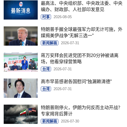
最高法、中央组织部、中央政法委、中央
编办、财政部、人社部印发意见
时事
2026-08-05
特朗普手握全球最强军力却无计可施，外
媒揭美伊战争“无解三选一”
新闻解画
2026-07-31
蒋万安拜会民进党团不到20分钟被请离
场，他看穿绿营策略
台湾
2026-07-31
高市早苗感谢各国慰问“独漏赖清德”
台湾
2026-07-31
特朗普刚停火，伊朗为何反而主动开战？
专家揭背后算计
新闻解画
2026-07-30