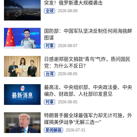
突发！俄罗斯遭大规模袭击
全球
2026-08-09
国防部：中国军队坚决反制任何闹海挑衅
图谋
时事
2026-08-07
日感谢郑丽文捐款“青鸟”气炸，质问国民
党：为什么不反日？
台湾
2026-08-05
最高法、中央组织部、中央政法委、中央
编办、财政部、人社部印发意见
时事
2026-08-05
特朗普手握全球最强军力却无计可施，外
媒揭美伊战争“无解三选一”
新闻解画
2026-07-31