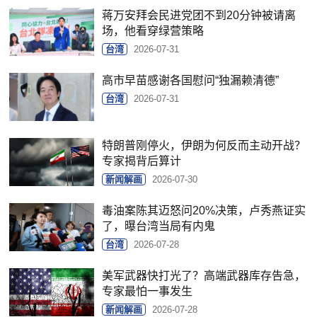
蒋万安拜会民进党团不到20分钟被请离
场，他看穿绿营策略
台湾
2026-07-31
高市早苗感谢各国慰问“独漏赖清德”
台湾
2026-07-31
特朗普刚停火，伊朗为何反而主动开战？
专家揭背后算计
新闻解画
2026-07-30
毒油案陈其迈怒问20%决策，卢秀燕证实
了，曝台湾当局有内鬼
台湾
2026-07-28
美军武器快打光了？高端武器库存告急，
专家最怕一事发生
新闻解画
2026-07-28