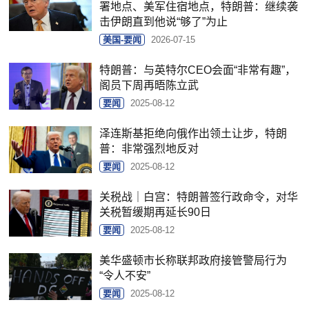
署地点、美军住宿地点，特朗普：继续袭
击伊朗直到他说“够了”为止
美国-要闻
2026-07-15
特朗普：与英特尔CEO会面“非常有趣”，
阁员下周再晤陈立武
要闻
2025-08-12
泽连斯基拒绝向俄作出领土让步，特朗
普：非常强烈地反对
要闻
2025-08-12
关税战｜白宫：特朗普签行政命令，对华
关税暂缓期再延长90日
要闻
2025-08-12
美华盛顿市长称联邦政府接管警局行为
“令人不安”
要闻
2025-08-12