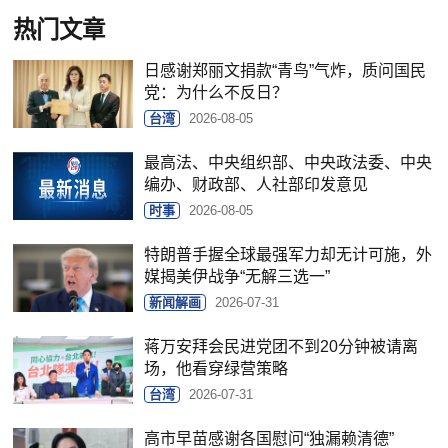
热门文章
日感谢郑丽文捐款“青鸟”气炸，质问国民
党：为什么不反日？
台湾
2026-08-05
最高法、中央组织部、中央政法委、中央
编办、财政部、人社部印发意见
时事
2026-08-05
特朗普手握全球最强军力却无计可施，外
媒揭美伊战争“无解三选一”
新闻解画
2026-07-31
蒋万安拜会民进党团不到20分钟被请离
场，他看穿绿营策略
台湾
2026-07-31
高市早苗感谢各国慰问“独漏赖清德”