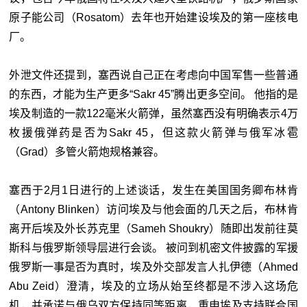
原子能公司（Rosatom）去年也开始建设埃及的第一座核电
厂。
外泄文件还提到，塞西说自己正在考虑向中国军售一些普通
的东西，才能为生产更多“Sakr 45”腾出更多空间。 他指的是
埃及制造的一款122毫米火箭弹，虽然塞西没有明确表示4万
枚援俄弹药是否为Sakr 45，但这款火箭弹与俄军冰雹
（Grad）多管火箭炮规格兼容。
塞西于2月1日进行的上述谈话，发生在美国国务卿布林肯
（Antony Blinken）访问埃及与他会面的几天之后，布林肯
离开后埃及外长苏克里（Sameh Shoukry）随即出发前往莫
斯科与俄罗斯领导层进行会谈。 被问到机密文件披露的军援
俄罗斯一事是否为真时，埃及外交部发言人扎伊德（Ahmed
Abu Zeid）澄清，埃及的立场从始至终都是不涉入这场危
机，并承诺与俄乌双方保持同等距离，重申埃及支持联合国