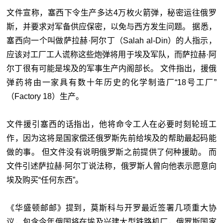
文件宣称，塞西下令生产多达4万枚火箭弹，秘密运往俄罗
斯，并要求对军备供应保密，以免与西方发生问题。 据悉，
塞西向一个叫做萨拉赫·阿尔丁（Salah al-Din）的人指示，
应该对工厂工人谎称这些炮弹将用于埃及军队，而萨拉赫·阿
尔丁很有可能是埃及的军事生产内阁部长。 文件指出，援俄
弹药将由一家具有数十年历史的化学制造厂“18号工厂”
（Factory 18）生产。
文件援引塞西的话指出，他将命令工人在必要时刻轮班工
作，因为这将是国家偿还俄罗斯先前给埃及的帮助最起码能
做的事。 但文件没有说明俄罗斯之前提供了何种援助。 而
文件引述萨拉赫·阿尔丁说法称，俄罗斯人曾向他表示愿意向
埃及购买“任何东西”。
《华盛顿邮邮》提到，莫斯科与开罗最近签署几项重大协
议，包含今年俄国将在埃及兴建大型铁路机厂，俄罗斯国家