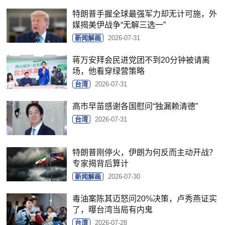
特朗普手握全球最强军力却无计可施，外
媒揭美伊战争“无解三选一”
新闻解画
2026-07-31
蒋万安拜会民进党团不到20分钟被请离
场，他看穿绿营策略
台湾
2026-07-31
高市早苗感谢各国慰问“独漏赖清德”
台湾
2026-07-31
特朗普刚停火，伊朗为何反而主动开战？
专家揭背后算计
新闻解画
2026-07-30
毒油案陈其迈怒问20%决策，卢秀燕证实
了，曝台湾当局有内鬼
台湾
2026-07-28