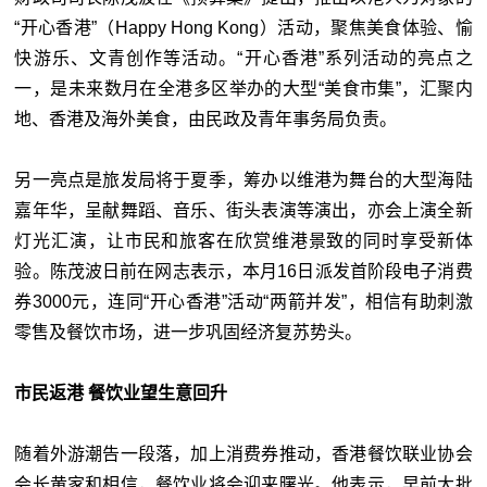
“开心香港”（Happy Hong Kong）活动，聚焦美食体验、愉
快游乐、文青创作等活动。“开心香港”系列活动的亮点之
一，是未来数月在全港多区举办的大型“美食市集”，汇聚内
地、香港及海外美食，由民政及青年事务局负责。
另一亮点是旅发局将于夏季，筹办以维港为舞台的大型海陆
嘉年华，呈献舞蹈、音乐、街头表演等演出，亦会上演全新
灯光汇演，让市民和旅客在欣赏维港景致的同时享受新体
验。陈茂波日前在网志表示，本月16日派发首阶段电子消费
券3000元，连同“开心香港”活动“两箭并发”，相信有助刺激
零售及餐饮市场，进一步巩固经济复苏势头。
市民返港 餐饮业望生意回升
随着外游潮告一段落，加上消费券推动，香港餐饮联业协会
会长黄家和相信，餐饮业将会迎来曙光。他表示，早前大批