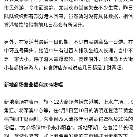
市民外游，令市面淡静，尤其晚市堂食失去不少生意，昨日
陆陆续续都有部分港人回来，虽然暂时没有具体数据，相信
香港餐饮较假期前几日都会有所回升。
另外，在复活节最后一日假期，不少市民到离岛一日游。在
中环五号码头，接近中午有过百人排队坐船入长洲，当中不
乏一家大小。除了游人逼爆渡轮、高速船外，长洲岛上大街
小巷都挤满游人，有食肆店东就说这几日都是丁财两旺。
新地商场营业额有20%增幅
新地商场亦表示，旗下12大商场包括东港城、上水广场、北
角汇、将军澳中心等，在4月5日至10日的清明连复活节黄金
档期间丁财两旺，营业额及人流按年分别录得25%及20%的
增幅，“为商场销情带来小阳春”。新地预期，在复活节长假
期、旅游业复苏，加上消费券发放的三重利好因素夹攻下，