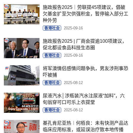
施政报告2025｜劳联提45项建议，倡破
欠基金扩至欠供强积金，暂停输入部分工
种外劳
香港社会
2025-09-16
施政报告2025 | 厂商会提逾100项建议，
促北都设食品科技生态圈
香港社会
2025-09-16
将军澳情侣感情问题争执，男友涉刑事恐
吓被捕
香港社会
2025-08-12
尿液汽水│涉瓶装汽水注尿液“加料”，六
旬翁穿可口可乐上衣提堂
香港社会
2025-08-12
基孔肯尼亚热︱何栢良：未有快测产品达
临床应用标准，或延误治疗致本地传播