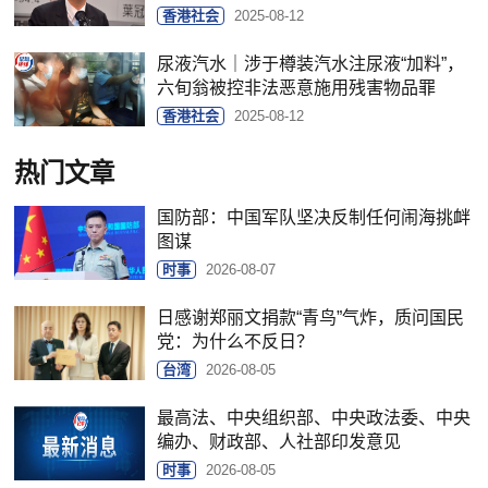
香港社会
2025-08-12
尿液汽水｜涉于樽装汽水注尿液“加料”，
六旬翁被控非法恶意施用残害物品罪
香港社会
2025-08-12
热门文章
国防部：中国军队坚决反制任何闹海挑衅
图谋
时事
2026-08-07
日感谢郑丽文捐款“青鸟”气炸，质问国民
党：为什么不反日？
台湾
2026-08-05
最高法、中央组织部、中央政法委、中央
编办、财政部、人社部印发意见
时事
2026-08-05