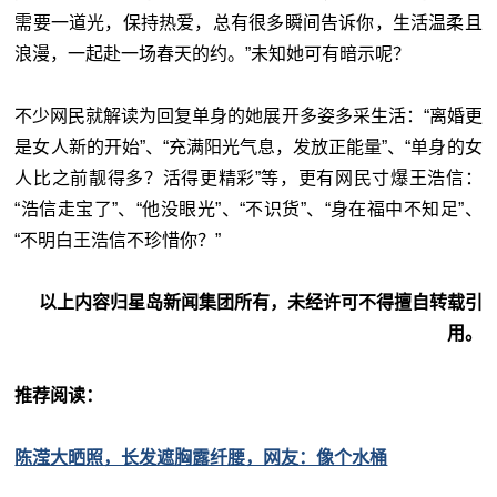
需要一道光，保持热爱，总有很多瞬间告诉你，生活温柔且
浪漫，一起赴一场春天的约。”未知她可有暗示呢？
不少网民就解读为回复单身的她展开多姿多采生活：“离婚更
是女人新的开始”、“充满阳光气息，发放正能量”、“单身的女
人比之前靓得多？活得更精彩”等，更有网民寸爆王浩信：
“浩信走宝了”、“他没眼光”、“不识货”、“身在福中不知足”、
“不明白王浩信不珍惜你？”
以上内容归星岛新闻集团所有，未经许可不得擅自转载引
用。
推荐阅读：
陈滢大晒照，长发遮胸露纤腰，网友：像个水桶