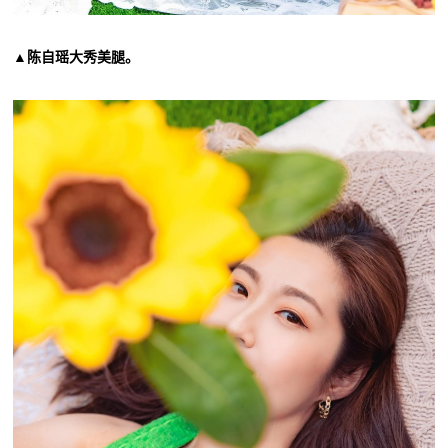
▲陈自瑶大秀美腿。