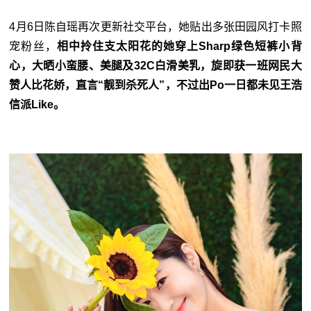
4月6日陈自瑶再次更新社交平台，她贴出多张田园风打卡照
宠粉丝，
相中拎住支太阳花的她穿上Sharp绿色短裤小背
心，大晒小蛮腰、美腿及32C白滑美乳，旋即获一班网民大
赞人比花娇，直言“靓到杀死人”，不过出Po一日都未见王浩
信派Like。