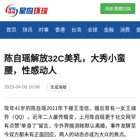
简体/繁體切換
首页
快讯
时事
香港
台湾
全球
金融
消费
陈自瑶解放32C美乳，大秀小蛮
腰，性感动人
2023-04-08 10:08
生成海报
现年41岁的陈自瑶2011年下嫁王浩信，婚后育有一女王靖
乔（QQ）。近年二人屡传婚变，上月陈自瑶更于社交网罕
有点赞“单身了”留言，令外界揣测她默认离婚，事件发酵至
今双方都未有正面回应，两人的动态亦成为大众的焦点。