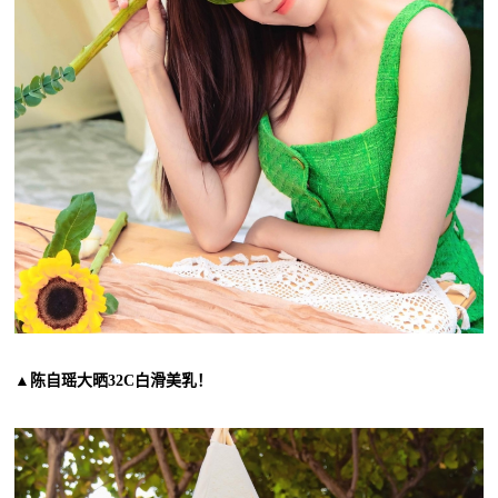
▲陈自瑶大晒32C白滑美乳！