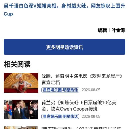
吴千语白色深V短裙亮相，身材超火辣，网友惊叹上围升
Cup
编辑︱叶金雅
更多
明星热话
资讯
相关阅读
沈腾、蒋奇明主演电影《欢迎来龙餐厅》
官宣定档
星岛娱乐圈-明星热话
2026-08-05
荷兰弟《蜘蛛侠4》6日票房破10亿美
金，钦点Owen Cooper接班
星岛娱乐圈-明星热话
2026-08-05