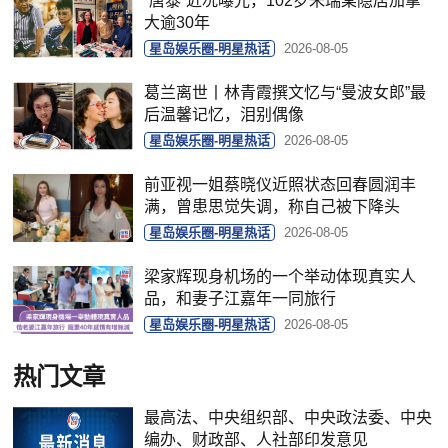
“唐泰”近况曝光，102岁朱瑞棠隐居加拿
大逾30年
星岛娱乐圈-明星热话
2026-08-05
葛兰离世丨林青霞撰文忆与“曼波女郎”最
后温馨记忆，泪别偶像
星岛娱乐圈-明星热话
2026-08-05
前亚视一姐蔡晓仪近照状态回春圆润丰
满，曾患思觉失调，称自己被下降头
星岛娱乐圈-明星热话
2026-08-05
梁家辉现身机场的一个举动体现真实人
品，和妻子江嘉年一同旅行
星岛娱乐圈-明星热话
2026-08-05
热门文章
最高法、中央组织部、中央政法委、中央
编办、财政部、人社部印发意见