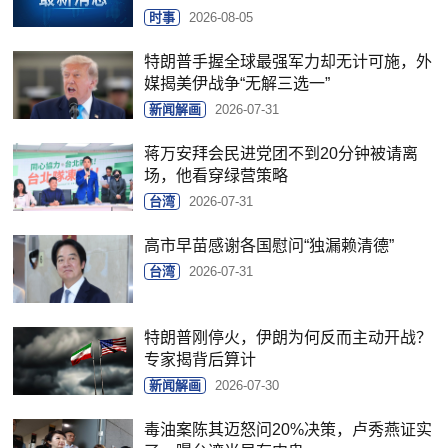
时事
2026-08-05
特朗普手握全球最强军力却无计可施，外
媒揭美伊战争“无解三选一”
新闻解画
2026-07-31
蒋万安拜会民进党团不到20分钟被请离
场，他看穿绿营策略
台湾
2026-07-31
高市早苗感谢各国慰问“独漏赖清德”
台湾
2026-07-31
特朗普刚停火，伊朗为何反而主动开战？
专家揭背后算计
新闻解画
2026-07-30
毒油案陈其迈怒问20%决策，卢秀燕证实