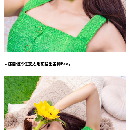
▲陈自瑶拎住支太阳花摆出各种Pose。