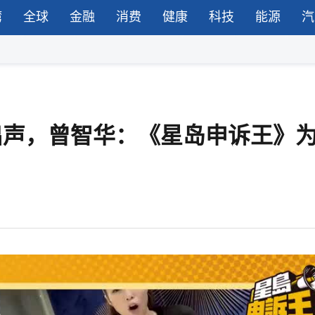
湾
全球
金融
消费
健康
科技
能源
汽
要出声，曾智华：《星岛申诉王》