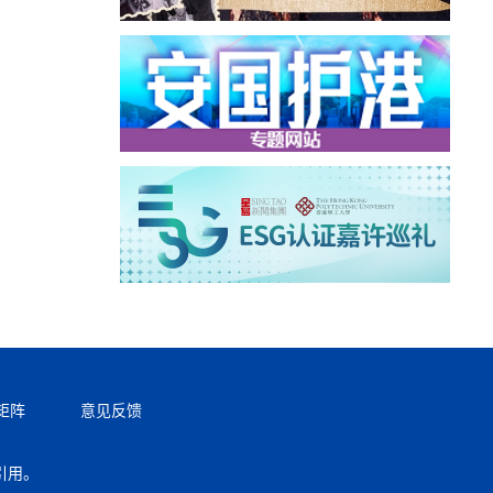
矩阵
意见反馈
引用。
返回顶部