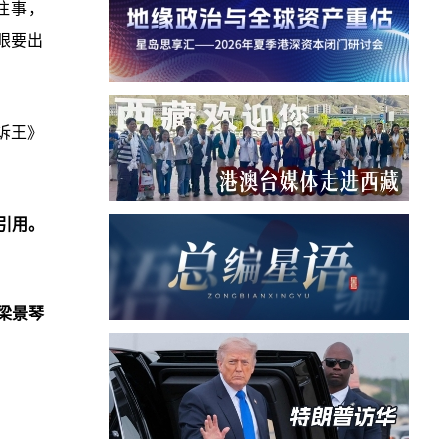
往事，
眼要出
诉王》
引用。
梁景琴