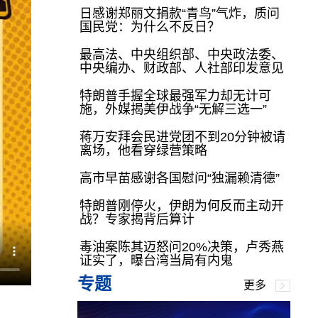
日感谢郑丽文捐款“青鸟”气炸，质问
国民党：为什么不反日？
最高法、中央组织部、中央政法委、
中央编办、财政部、人社部印发意见
特朗普手握全球最强军力却无计可
施，外媒揭美伊战争“无解三选一”
蒋万安拜会民进党团不到20分钟被请
离场，他看穿绿营策略
高市早苗感谢各国慰问“独漏赖清德”
特朗普刚停火，伊朗为何反而主动开
战？专家揭背后算计
毒油案陈其迈怒问20%决策，卢秀燕
证实了，曝台湾当局有内鬼
专题
更多