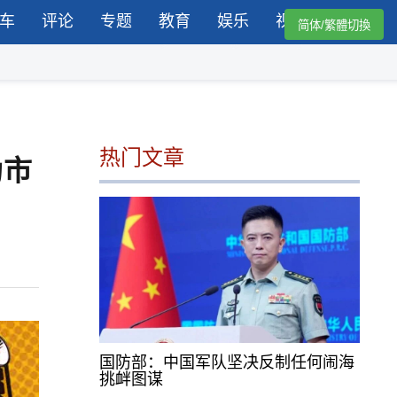
车
评论
专题
教育
娱乐
视频
简体/繁體切換
热门文章
为市
国防部：中国军队坚决反制任何闹海
挑衅图谋