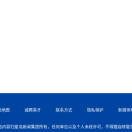
站地图
诚聘英才
联系方式
隐私保护
新媒体
站内容归星岛新闻集团所有，任何单位以及个人未经许可，不得擅自转载